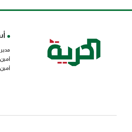
أس
مدير 
أمين 
أمين 