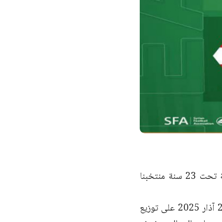
أوقعت قرعة النسخة السادسة من بطولة اتحاد غرب آسيا للمنتخبات الأولمبية تحت 23 سنة منتخبنا
وينص نظام البطولة التي تقام بضيافة الاتحاد العماني في الفترة من 19 إلى 25 آذار 2025 على توزيع