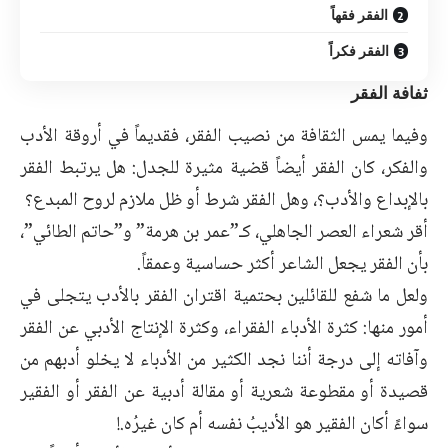
الفقر فقهاً
الفقر فكراً
ثفافة الفقر
وفيما يمس الثقافة من نصيب الفقر، فقديماً في أروقة الأدب
والفكر، كان الفقر أيضاً قضية مثيرة للجدل: هل يرتبط الفقر
بالإبداع والأدب؟، وهل الفقر شرط أو ظل ملازم لروح المبدع؟
أقر شعراء العصر الجاهلي، كـ”عمر بن هرمة” و”حاتم الطائي”،
بأن الفقر يجعل الشاعر أكثر حساسية وعمقاً.
ولعل ما شفع للقائلين بحتمية اقتران الفقر بالأدب يتجلى في
أمور منها: كثرة الأدباء الفقراء، وكثرة الإنتاج الأدبي عن الفقر
وآفاته إلى درجة أننا نجد الكثير من الأدباء لا يخلو أدبهم من
قصيدة أو مقطوعة شعرية أو مقالة أدبية عن الفقر أو الفقير
سواءً أكان الفقير هو الأديبُ نفسه أم كان غيرُه.!