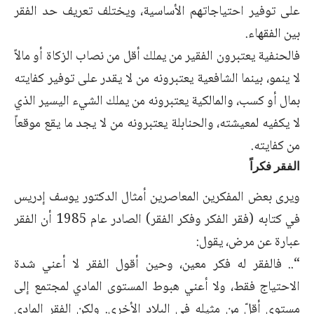
على توفير احتياجاتهم الأساسية، ويختلف تعريف حد الفقر
بين الفقهاء.
فالحنفية يعتبرون الفقير من يملك أقل من نصاب الزكاة أو مالاً
لا ينمو، بينما الشافعية يعتبرونه من لا يقدر على توفير كفايته
بمال أو كسب، والمالكية يعتبرونه من يملك الشيء اليسير الذي
لا يكفيه لمعيشته، والحنابلة يعتبرونه من لا يجد ما يقع موقعاً
من كفايته.
الفقر فكراً
ويرى بعض المفكرين المعاصرين أمثال الدكتور يوسف إدريس
في كتابه (فقر الفكر وفكر الفقر) الصادر عام 1985 أن الفقر
عبارة عن مرض، يقول:
“.. فالفقر له فكر معين، وحين أقول الفقر لا أعني شدة
الاحتياج فقط، ولا أعني هبوط المستوى المادي لمجتمع إلى
مستوى أقلّ من مثيله في البلاد الأخرى. ولكن الفقر المادي