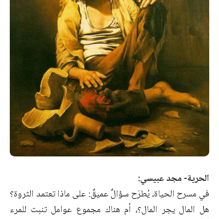
الحرية- مجد عبيسي:
في مسرح الحياة، يُطرَح سؤالٌ عميقٌ: على ماذا تعتمد الثروة؟
هل المال يجر المال؟، أم هناك مجموع عوامل تنبت للمرء