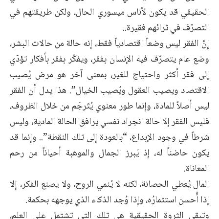
الحقيقي قد يكون لأناس ميسوري الحال، ولكن طريقتهم في
التصرّف في ثرائهم فقيرة..
إِنَّ الفقر ليس وضعاً اقتصادياً فقط، إنه حالة من حالات البشر،
وضع عام يتصرّف فيه الإنسان بفقر، ويفكّر بفقر بأفكار تؤدّي
إلى فقر أكثر واحتياج للغير، بمعنى آخر هو مرض يُصيب
الاقتصاد ويصيب العقول ويُصيب الخيال”. هذا يدل أن الفقر
ليس أصلاً للمادة، وإنما طور معنوي يُتَرجَم من خلال الظروف،
فليس الفقر إلا حالة انجراد نفسي يرافق الحالة المادية، وليس
شرطاً في وجود الإبداع، “بالعودة إلى تلك النقطة”.. وإنما قد
يكون حاضناً له، إذ يَبرز الجمال والموهبة أحياناً من رحم
المعاناة.
المال يُعطي الحصانة، لكنه لا يُنمي الروح، ولا يصنع الفكر، إلا
إذا أُحسن استثمارُه، وإذا وُجد الذكاء الذي يوجهه بحكمة.
وتبقى الثروة الحقيقية هي تلك التي تشتمل على العلم،