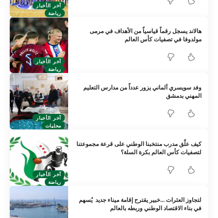
آخر الأخبار
رياضة
هالاند يسجل رقماً قياسياً من الأهداف في مرمى
مولدوفا في تصفيات كأس العالم
آخر الأخبار
رياضة
وفد سويسري ألماني يزور عدداً من مدارس التعليم
المهني بدمشق
آخر الأخبار
محليات
كيف علّق مدرب منتخبنا الوطني على قرعة مجموعتنا
لتصفيات كأس العالم بكرة السلة؟
آخر الأخبار
رياضة
لتجاوز العثرات …خبير يقترح إقامة ميناء جديد يُسهم
في بناء الاقتصاد الوطني وربطه بالعالم