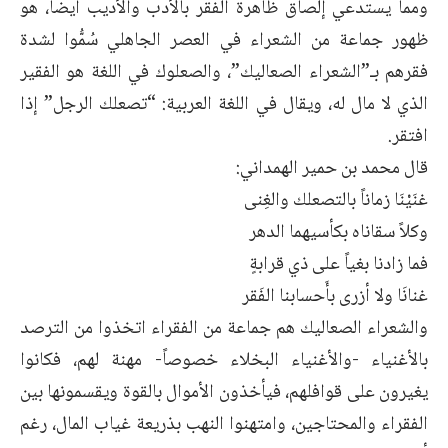
ومما يستدعي إلصاق ظاهرة الفقر بالأدب والأديب أيضاً، هو
ظهور جماعة من الشعراء في العصر الجاهلي سُمُّوا لشدة
فقرهم بـ”الشعراء الصعاليك”، والصعلوك في اللغة هو الفقير
الذي لا مال له، ويقال في اللغة العربية: “تصعلك الرجل” إذا
افتقر.
قال محمد بن حمير الهمداني:
غنَيْنَا زماناً بالتصعلك والغِنى
وكلاً سقاناه بكأسيهما الدهر
فما زادنا بغياً على ذي قرابةٍ
غنانَا ولا أزرى بأَحسابنا الفَقر
والشعراء الصعاليك هم جماعة من الفقراء اتخذوا من الترصد
بالأغنياء -والأغنياء البخلاء خصوصاً- مهنة لهم، فكانوا
يغيرون على قوافلهم، فيأخذون الأموال بالقوة ويقسمونها بين
الفقراء والمحتاجين، وامتهنوا النهب بذريعة غياب المال، رغم