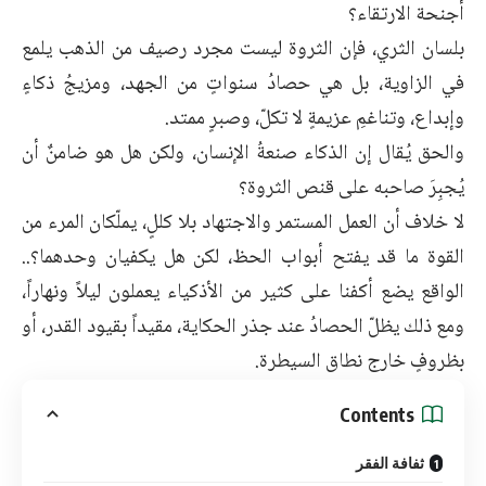
أجنحة الارتقاء؟
بلسان الثري، فإن الثروة ليست مجرد رصيف من الذهب يلمع
في الزاوية، بل هي حصادُ سنواتٍ من الجهد، ومزيجُ ذكاءٍ
وإبداع، وتناغمِ عزيمةٍ لا تكلّ، وصبرٍ ممتد.
والحق يُقال إن الذكاء صنعةُ الإنسان، ولكن هل هو ضامنٌ أن
يُجبِرَ صاحبه على قنص الثروة؟
لا خلاف أن العمل المستمر والاجتهاد بلا كللٍ، يملّكان المرء من
القوة ما قد يفتح أبواب الحظ، لكن هل يكفيان وحدهما؟..
الواقع يضع أكفنا على كثير من الأذكياء يعملون ليلاً ونهاراً،
ومع ذلك يظلّ الحصادُ عند جذر الحكاية، مقيداً بقيود القدر، أو
بظروفٍ خارج نطاق السيطرة.
Contents
ثفافة الفقر