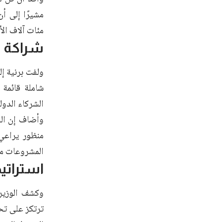
مئات آلاف الأ
شراكة 
ولفت برنية إل
شاملة قائمة 
الشركاء الدول
وأضاف إن الح
منظور يراعي 
المشروعات مت
استراتيج
وكشف الوزير 
ترتكز على تح