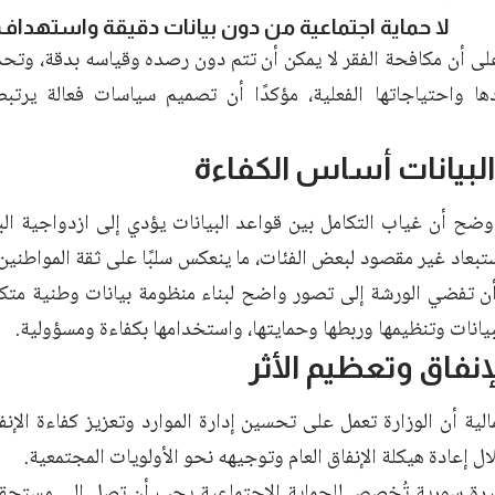
لا حماية اجتماعية من دون بيانات دقيقة واستهداف
لى أن مكافحة الفقر لا يمكن أن تتم دون رصده وقياسه بدقة، وتحد
ا واحتياجاتها الفعلية، مؤكدًا أن تصميم سياسات فعالة يرتبط
لبيانات أساس الكفاءة
أوضح أن غياب التكامل بين قواعد البيانات يؤدي إلى ازدواجية الب
عاد غير مقصود لبعض الفئات، ما ينعكس سلبًا على ثقة المواطنين ب
ن تفضي الورشة إلى تصور واضح لبناء منظومة بيانات وطنية متكامل
يانات وتنظيمها وربطها وحمايتها، واستخدامها بكفاءة ومسؤولية.
إنفاق وتعظيم الأثر
الية أن الوزارة تعمل على تحسين إدارة الموارد وتعزيز كفاءة الإنف
لال إعادة هيكلة الإنفاق العام وتوجيهه نحو الأولويات المجتمعية.
يرة سورية تُخصص للحماية الاجتماعية يجب أن تصل إلى مستحقيها 