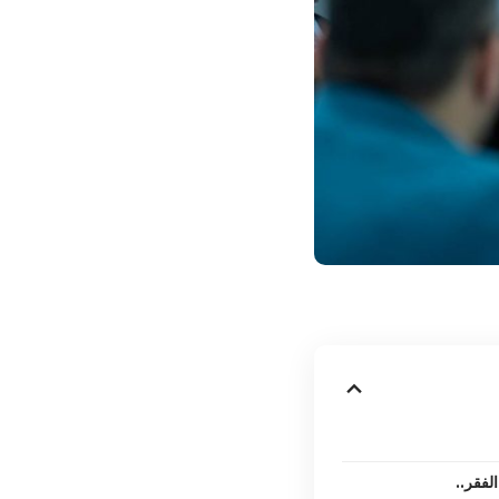
لفقر..