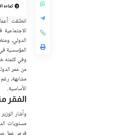
كفاءة ال
انطلقت أعما
الاجتماعية ف
الدولي، ومنظ
المؤسسية في 
وفي كلمته خلا
من عمر الدول
مشابهة، رغم 
الأساسية.
الفقر مت
وأشار الوزير
مستويات الدخ
فرص عمل مست