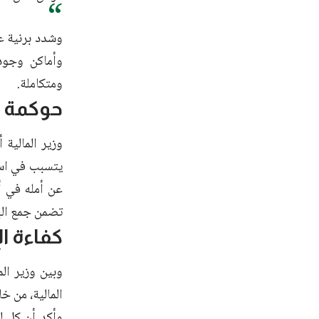
وشدد برنية ع
وأماكن وجوده
ومتكاملة.
حوكمة ا
وزير المالية 
يتسبب في استب
عن أمله في أ
تضمن جمع الب
كفاءة ال
وبين وزير الم
المالية، من خ
وأكد أن كل ل