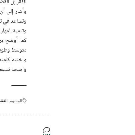
الفقر بل القض
وأشار إلى أن 
وتساعد في تقي
وتنمية المهار
كما أوضح برن
متوسط وطويل الأ
واختتم كلمته
واضحة تدعم بر
الوسوم:
الفقر