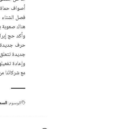
أصواف حماة ب
فصل الشتاء ح
هناك صعوبة با
وأكد حج إبرا
حرف جديدة ك
جديدة تتعلق 
وإعادة تفعيله
مع شركائنا من
الوسوم:
السج