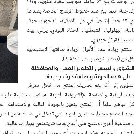
العاملات ضمن الوحدات بلغ ٥٩ عاملة بموجب عقود سنوية، و١٦١
إنتاجية، فيما بلغ عدد خطوط الإنتاج الخاصة بصناعة
السجاد اليدوي ١٣ خطاً إنتاجياً في كل اللاذقية، الفاخورة، حرف
الية، البهلولية، الشبطلية، الحفة، البودي، يرتي، بيت
بسنديانة، تل حويري.
ه ستتم زيادة عدد الأنوال لزيادة طاقتها الاستيعابية
كل من (بيت ياشوط، بستا، اللاذقية).
الشؤون: نسعى لتطوير العمل والمحافظة
على هذه الحرفة وإضافة حرف جديدة
الشؤون إلى أنه يتم تصريف المنتج من خلال معرض
ات الريفية والصفحة الإلكترونية التابعة له، كما يتم تلبية طلبا
 مباشر علماً أن المنتج يتميز بالجودة العالية والاستدامة الطو
سجاد المصنع محلياً، حيث إن المواد التي تدخل في صناعته من الصو
د صناعية أخرى، وينتج على أيدي عاملات يتمتعن بمهارات عالية.
ات التي تواجهها هذه الوحدات، أشار مدير الشؤون إلى عدم توافر ال