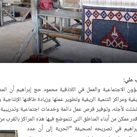
 علي:
ؤون الاجتماعية والعمل في اللاذقية محمود حج إبراهيم أن الم
فية ومراكز التنمية الريفية وتطوير عملها وزيادة طاقتها الإنتاجية و
نشئت لأجله، وتوفير فرص عمل دائمة وخدمات اجتماعية وتدريبية م
در ممكن من أبناء المناطق التي تتموضع فيها هذه المراكز بالقرب من
راهيم في تصريحه لصحيفة “الحرية إلى أن عدد