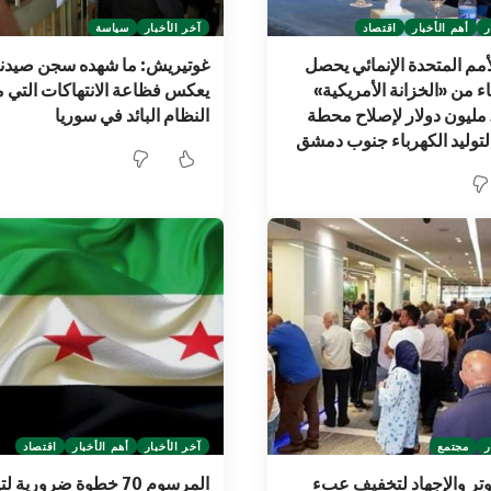
ر
أهم الأخبار
اقتصاد
آخر الأخبار
سياسة
أمم المتحدة الإنمائي يحصل
غوتيريش: ما شهده سجن صيدناي
ء من «الخزانة الأمريكية»
يعكس فظاعة الانتهاكات التي 
لجمع 50 مليون دولار لإصلاح محطة
النظام البائد في سوريا
لتوليد الكهرباء جنوب دمشق
ر
مجتمع
آخر الأخبار
أهم الأخبار
اقتصاد
وتر والإجهاد لتخفيف عبء
المرسوم 70 خطوة ضرورية 