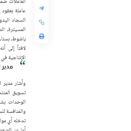
عاملة بعقود 
المسيترة، الد
ياشوط، بستا، 
لافتاً إلى أن
الإنتاجية في 
مدير 
وأشار مدير 
تسويق المنتج
الوحدات بشكل
والمنافسة لل
تدخله أي موا
أما عن الصعوب