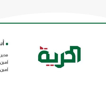
أس
مدير 
أمين 
أمين 