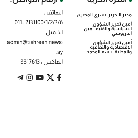
الهاتف :
مدير التحرير: يسرى المصري
2131100/1/2/3/6 -011
أمين تحرير الشؤون
السياسية والفنية: أمين
الايميل
الدريوسي
:admin@tishreen.news
أمين تحرير الشؤون
الاقتصادية والثقافية
.sy
والمحلية: باسم المحمد
الفاكس : 8817613
. Powered by imtyaz