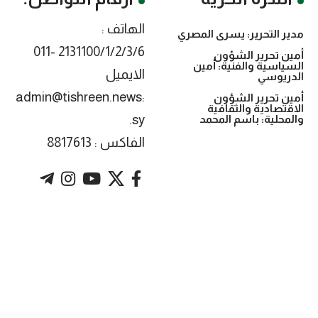
الهاتف :
مدير التحرير: يسرى المصري
2131100/1/2/3/6 -011
أمين تحرير الشؤون
السياسية والفنية: أمين
الايميل
الدريوسي
:admin@tishreen.news
أمين تحرير الشؤون
الاقتصادية والثقافية
.sy
والمحلية: باسم المحمد
الفاكس : 8817613
. Powered by imtyaz