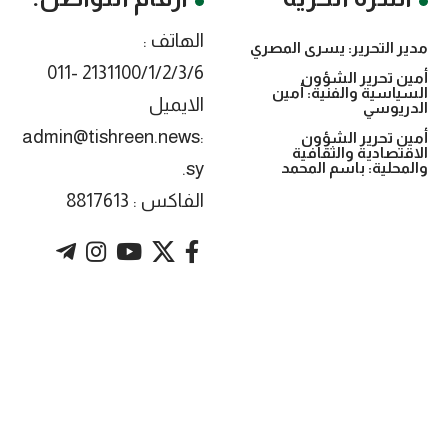
الهاتف :
مدير التحرير: يسرى المصري
2131100/1/2/3/6 -011
أمين تحرير الشؤون
السياسية والفنية: أمين
الايميل
الدريوسي
:admin@tishreen.news
أمين تحرير الشؤون
الاقتصادية والثقافية
.sy
والمحلية: باسم المحمد
الفاكس : 8817613
. Powered by imtyaz