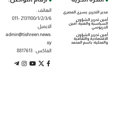
الهاتف :
مدير التحرير: يسرى المصري
2131100/1/2/3/6 -011
أمين تحرير الشؤون
السياسية والفنية: أمين
الايميل
الدريوسي
:admin@tishreen.news
أمين تحرير الشؤون
الاقتصادية والثقافية
.sy
والمحلية: باسم المحمد
الفاكس : 8817613
. Powered by imtyaz