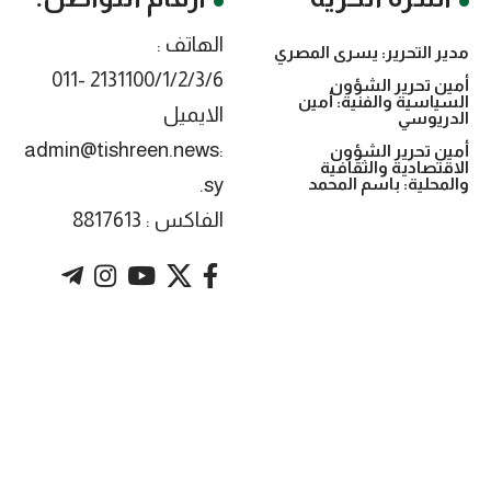
الهاتف :
مدير التحرير: يسرى المصري
2131100/1/2/3/6 -011
أمين تحرير الشؤون
السياسية والفنية: أمين
الايميل
الدريوسي
:admin@tishreen.news
أمين تحرير الشؤون
الاقتصادية والثقافية
.sy
والمحلية: باسم المحمد
الفاكس : 8817613
. Powered by imtyaz