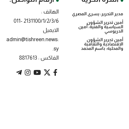
الهاتف :
مدير التحرير: يسرى المصري
2131100/1/2/3/6 -011
أمين تحرير الشؤون
السياسية والفنية: أمين
الايميل
الدريوسي
:admin@tishreen.news
أمين تحرير الشؤون
الاقتصادية والثقافية
.sy
والمحلية: باسم المحمد
الفاكس : 8817613
. Powered by imtyaz