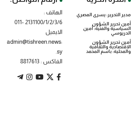
الهاتف :
مدير التحرير: يسرى المصري
2131100/1/2/3/6 -011
أمين تحرير الشؤون
السياسية والفنية: أمين
الايميل
الدريوسي
:admin@tishreen.news
أمين تحرير الشؤون
الاقتصادية والثقافية
.sy
والمحلية: باسم المحمد
الفاكس : 8817613
. Powered by imtyaz