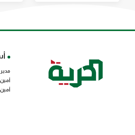
أس
مدير 
أمين 
أمين 