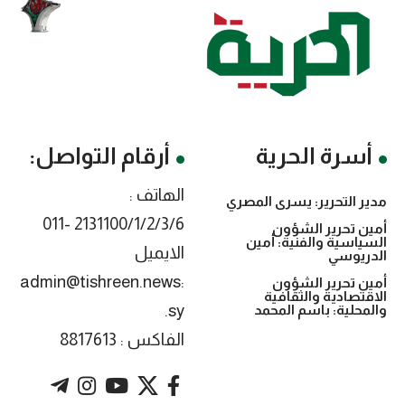
أسرة الحرية
أرقام التواصل:
الهاتف :
مدير التحرير: يسرى المصري
2131100/1/2/3/6 -011
أمين تحرير الشؤون
السياسية والفنية: أمين
الايميل
الدريوسي
:admin@tishreen.news
أمين تحرير الشؤون
الاقتصادية والثقافية
.sy
والمحلية: باسم المحمد
الفاكس : 8817613