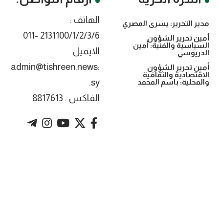
الهاتف :
مدير التحرير: يسرى المصري
2131100/1/2/3/6 -011
أمين تحرير الشؤون
السياسية والفنية: أمين
الايميل
الدريوسي
:admin@tishreen.news
أمين تحرير الشؤون
الاقتصادية والثقافية
.sy
والمحلية: باسم المحمد
الفاكس : 8817613
. Powered by imtyaz