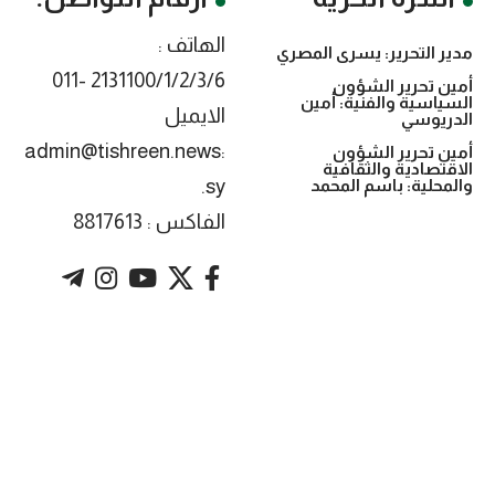
الهاتف :
مدير التحرير: يسرى المصري
2131100/1/2/3/6 -011
أمين تحرير الشؤون
السياسية والفنية: أمين
الايميل
الدريوسي
:admin@tishreen.news
أمين تحرير الشؤون
الاقتصادية والثقافية
.sy
والمحلية: باسم المحمد
الفاكس : 8817613
. Powered by imtyaz