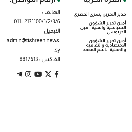
الهاتف :
مدير التحرير: يسرى المصري
2131100/1/2/3/6 -011
أمين تحرير الشؤون
السياسية والفنية: أمين
الايميل
الدريوسي
:admin@tishreen.news
أمين تحرير الشؤون
الاقتصادية والثقافية
.sy
والمحلية: باسم المحمد
الفاكس : 8817613
. Powered by imtyaz