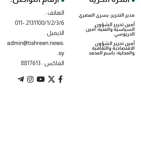
الهاتف :
مدير التحرير: يسرى المصري
2131100/1/2/3/6 -011
أمين تحرير الشؤون
السياسية والفنية: أمين
الايميل
الدريوسي
:admin@tishreen.news
أمين تحرير الشؤون
الاقتصادية والثقافية
.sy
والمحلية: باسم المحمد
الفاكس : 8817613
. Powered by imtyaz