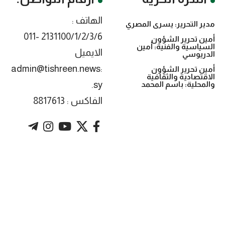
الهاتف :
مدير التحرير: يسرى المصري
2131100/1/2/3/6 -011
أمين تحرير الشؤون
السياسية والفنية: أمين
الايميل
الدريوسي
:admin@tishreen.news
أمين تحرير الشؤون
الاقتصادية والثقافية
.sy
والمحلية: باسم المحمد
الفاكس : 8817613
. Powered by imtyaz