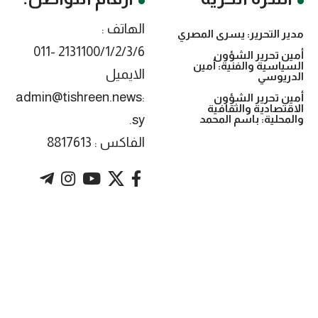
الهاتف :
مدير التحرير: يسرى المصري
2131100/1/2/3/6 -011
أمين تحرير الشؤون
السياسية والفنية: أمين
الايميل
الدريوسي
:admin@tishreen.news
أمين تحرير الشؤون
الاقتصادية والثقافية
.sy
والمحلية: باسم المحمد
الفاكس : 8817613
. Powered by imtyaz