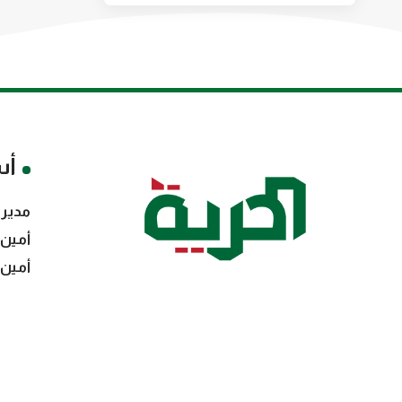
أس
مدير 
أمين 
أمين 