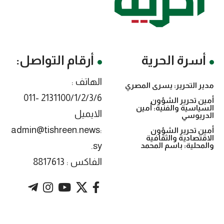
أسرة الحرية
أرقام التواصل:
الهاتف :
مدير التحرير: يسرى المصري
2131100/1/2/3/6 -011
أمين تحرير الشؤون
السياسية والفنية: أمين
الايميل
الدريوسي
:admin@tishreen.news
أمين تحرير الشؤون
الاقتصادية والثقافية
.sy
والمحلية: باسم المحمد
الفاكس : 8817613