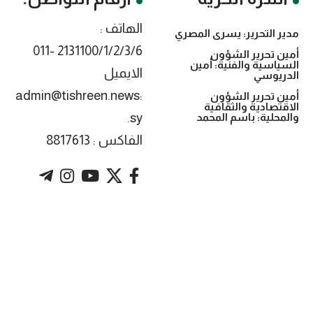
الهاتف :
مدير التحرير: يسرى المصري
2131100/1/2/3/6 -011
أمين تحرير الشؤون
السياسية والفنية: أمين
الايميل
الدريوسي
:admin@tishreen.news
أمين تحرير الشؤون
الاقتصادية والثقافية
.sy
والمحلية: باسم المحمد
الفاكس : 8817613
. Powered by imtyaz