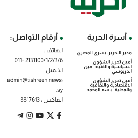
أسرة الحرية
أرقام التواصل:
الهاتف :
مدير التحرير: يسرى المصري
2131100/1/2/3/6 -011
أمين تحرير الشؤون
السياسية والفنية: أمين
الايميل
الدريوسي
:admin@tishreen.news
أمين تحرير الشؤون
الاقتصادية والثقافية
.sy
والمحلية: باسم المحمد
الفاكس : 8817613