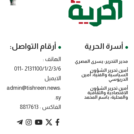
أسرة الحرية
أرقام التواصل:
الهاتف :
مدير التحرير: يسرى المصري
2131100/1/2/3/6 -011
أمين تحرير الشؤون
السياسية والفنية: أمين
الايميل
الدريوسي
:admin@tishreen.news
أمين تحرير الشؤون
الاقتصادية والثقافية
.sy
والمحلية: باسم المحمد
الفاكس : 8817613