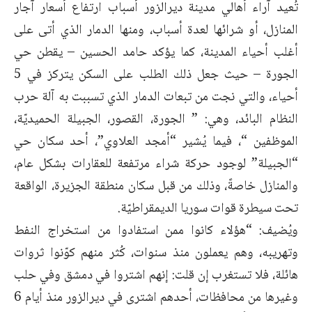
تُعيد آراء أهالي مدينة ديرالزور أسباب ارتفاع أسعار آجار
المنازل، أو شرائها لعدة أسباب، ومنها الدمار الذي أتى على
أغلب أحياء المدينة، كما يؤكد حامد الحسين – يقطن حي
الجورة – حيث جعل ذلك الطلب على السكن يتركز في 5
أحياء، والتي نجت من تبعات الدمار الذي تسببت به آلة حرب
النظام البائد، وهي: ” الجورة، القصور، الجبيلة الحميديّة،
الموظفين “، فيما يُشير “أمجد العلاوي”، أحد سكان حي
“الجبيلة” لوجود حركة شراء مرتفعة للعقارات بشكل عام،
والمنازل خاصةً، وذلك من قبل سكان منطقة الجزيرة، الواقعة
تحت سيطرة قوات سوريا الديمقراطيّة.
ويُضيف: “هؤلاء كانوا ممن استفادوا من استخراج النفط
وتهريبه، وهم يعملون منذ سنوات، كُثر منهم كوّنوا ثروات
هائلة، فلا تستغرب إن قلت: إنهم اشتروا في دمشق وفي حلب
وغيرها من محافظات، أحدهم اشترى في ديرالزور منذ أيام 6