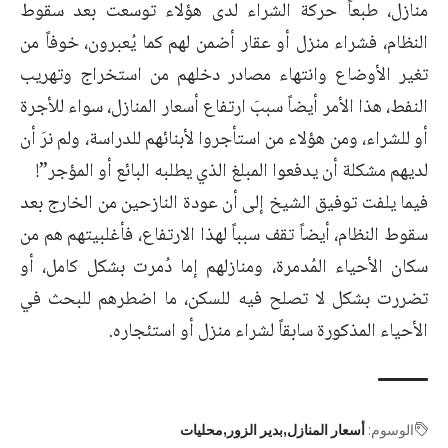
منازل، طبعاً حركة الشراء لدى هؤلاء توسعت بعد سقوط
النظام، فشراء منزل أو عقار أضمن لهم كما يُعبرون، خوفاً من
تغير الأوضاع وانتهاء مصادر دخلهم من استخراج وتهريب
النفط، هذا الأمر أيضاً سببَ ارتفاع أسعار المنازل، سواء للأجرة
أو للشراء، ومن هؤلاء من استأجروا لأبنائهم للدراسة، ولم نرَ أن
لديهم مشكلة أن يدفعوا المبلغ الذي يطلبه البائع أو المؤجر”!
فيما يلفت توفيق الشيخ إلى أن عودة النازحين من الخارج بعد
سقوط النظام، أيضاً تقف سبباً لهذا الارتفاع، فأغلبيتهم هم من
سكان الأحياء المُدمرة، ومنازلهم إما دُمرت بشكل كامل، أو
تضررت بشكل لا تصلح فيه للسكن، ما اضطرهم للبحث في
الأحياء المذكورة سابقاً لشراء منزل أو استئجاره.
الوسوم:
أسعار المنازل
بدير الزور
محليات