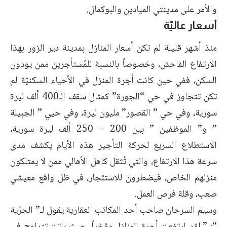
والأمر على مدينتي الميادين والبوكمال.
أسعار عاليّة
منذ أشهر قليلة لم تكن أسعار المنازل بمدينة دير الزور بهذا
الارتفاع الفاحش، وخصوصاً بالنسبة للمُستأجرين ممن يودون
السكن، ففي حين كانت أجرة المنزل في الأحياء السكنيّة لم
تكن تتجاوز في حي “الجورة” كمثال سقف الـ400 ألف ليرة
سورية، وفي حي ” القصور” مليون ليرة، وفي حيي ” الجبيلة
” و” الموظفين ” بين 200 – 250 ألف ليرة سورية،
الاستطلاع السريع لحركة التأجير هذه الأيام يكشف مدى
سرعة هذا الارتفاع، والتي تُثقل كاهل الأهالي ممن لا يمتلكون
منزلهم الخاص، فيضطرون للاستئجار، في ظل واقع معيشي
صعب، وقلة فرص العمل.
وسيم السرحان صاحب أحد المكاتب العقارية يقول لـ” الحرّية