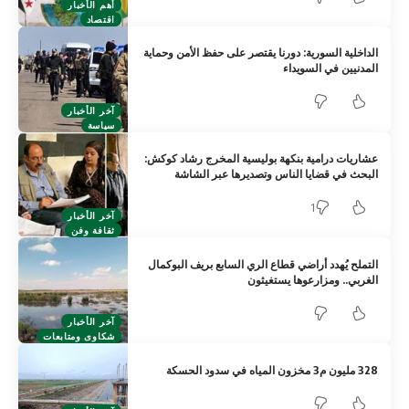
أهم الأخبار
اقتصاد
الداخلية السورية: دورنا يقتصر على حفظ الأمن وحماية
المدنيين في السويداء
آخر الأخبار
سياسة
عشاريات درامية بنكهة بوليسية المخرج رشاد كوكش:
البحث في قضايا الناس وتصديرها عبر الشاشة
1
آخر الأخبار
ثقافة وفن
التملح يُهدد أراضي قطاع الري السابع بريف البوكمال
الغربي.. ومزارعوها يستغيثون
آخر الأخبار
شكاوى ومتابعات
328 مليون م3 مخزون المياه في سدود الحسكة