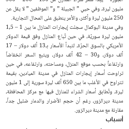
الجورة ” يبدأ سعر شراء المنازل من 130 – 200 – 300
مليون ليرة، وفي حيي ” الجبيلة ” و” الموظفين ” لا يقل عن
250 مليون ليرة وأكثر، والأمر ينطبق على المحال التجارية.
وفي مدينة البوكمال سجلت إيجارات المنازل ما بين 1 – 1,5
مليون ليرة سوريّة، في حين تُباع المنازل وفق قيمة الدولار
الأمريكي بالسوق الحرّة، لتبدأ الأسعار بـ13 ألف دولار – 17
ألف دولار، و30 – 42 ألف دولار، ويتبع السعر انخفاضاً
وارتفاعاً بحسب موقع المنزل، ومساحته، وارتفاعه، في حين
تراوحت أسعار إيجارات المنازل في مدينة الميادين، بقيمة
تتراوح في الأغلب ما بين 650 ألف ليرة سورية إلى 1 مليون
ليرة، وتُطابق أسعار الشراء للمنازل فيها مع مركز المحافظة،
مدينة ديرالزور، رغم أن حجم الأضرار والدمار ضئيل جداً،
مقارنة مع مدينة ديرالزور.
أسباب