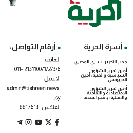
أسرة الحرية
أرقام التواصل:
الهاتف :
مدير التحرير: يسرى المصري
2131100/1/2/3/6 -011
أمين تحرير الشؤون
السياسية والفنية: أمين
الايميل
الدريوسي
:admin@tishreen.news
أمين تحرير الشؤون
الاقتصادية والثقافية
.sy
والمحلية: باسم المحمد
الفاكس : 8817613