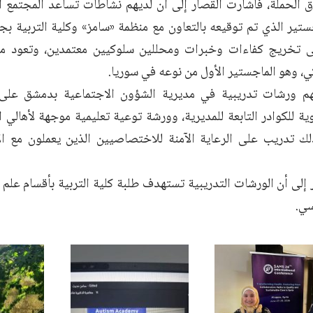
ق الحملة، فأشارت القصار إلى أن لديهم نشاطات تساعد المجتمع ا
تير الذي تم توقيعه بالتعاون مع منظمة «سامز» وكلية التربية ب
ى تخريج كفاءات وخبرات ومحللين سلوكيين معتمدين، وتعود مرج
كي، وهو الماجستير الأول من نوعه في سوريا.
م ورشات تدريبية في مديرية الشؤون الاجتماعية بدمشق على 
ة للكوادر التابعة للمديرية، وورشة توعية تعليمية موجهة لأهالي 
ك تدريب على الرعاية الآمنة للاختصاصيين الذين يعملون مع ا
إلى أن الورشات التدريبية تستهدف طلبة كلية التربية بأقسام علم ا
سي.