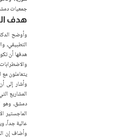
جمعيات دمشق
هدف ال
وأوضح الدكتو
التطبيقي، وا
هدفها أن تكو
والاضطرابات 
يتعاملون مع 
المشاريع الت
دمشق، وهو ا
الماجستير ال
عالية جداً، و
وأضاف إن الم