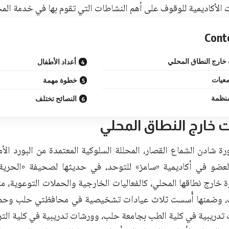
 الأكاديمية للوقوف على أهم النشاطات التي تقوم بها في خدمة المج
Cont
خارج النطاق المحلي
أعداد الأطفال
معيات
خطوة مهمة
نظمة
النصائح تختلف
خارج النطاق المحلي
رة شادن الشماع القصار، المحللة السلوكية المعتمدة من البورد ال
لعضو في أكاديمية «سامز» للتوحد، في حديثها لصحيفة «الحرية»، 
خارج نطاقها المحلي، كالفعاليات الخارجية والحملات التوعوية، مث
 وضمنها أُسست ثلاث عيادات تشخيصية في محافظتي حلب وحماة،
تدريبية في كلية الطب بجامعة حلب، وورشات تدريبية في كلية الترب