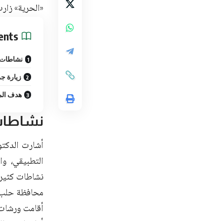
«الحرية» زارت
ents
نشاطات 
زيارة ج
هدف الم
نشاطات 
أشارت الدكتو
التطبيقي، وا
نشاطات كثيرة 
محافظة حلب،
أقامت ورشات 