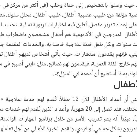
، حيث وصلوا بالتشخيص إلى حماة وحلب (في أكثر من مركز في ح
ية مؤلفة من: طبيب عصبية أطفال، طبيب أطفال، محلل سلوك، مع
لى إعداد تقرير مفصل، تُطبق فيه اختبارات تربوية نمائية لتحديد ال
أطفال المدرجين في الأكاديمية هم أطفال مشخصون باضطراب طيف
ت سنوات، ولكل طفل خطة علاجية خاصة به، والخدمات المقدمة جميع
ي، فإنهم يقدمون استشارات، حيث يأتي أشخاص لديهم أطفال تو
م خارج الفئة العمرية، فيقدمون لهم نصائح، مثل: «ابني أصبح في مر
وك، بماذا أستطيع أن أدعمه في المنزل؟».
لأطفال
وأوضح زغريني أن أعداد الأطفال الآن 12 طفلاً، تُقدم ل
والتشخيص تختلف، فقد تصل إلى 20 شهرياً، وأعداد الذين تُقد
 شهرياً، مبيّناً أنه يتم تدريب الأسر من خلال برنامج المهارات الوالدي
تدربون بشكل جماعي أو فردي، وتقدم الخبرة للأهالي من أجل تعاملهم