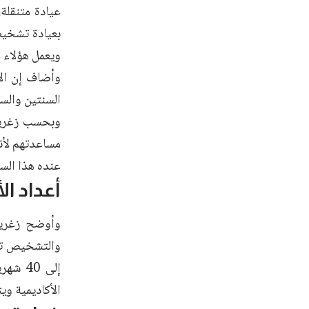
عيادة متنقلة
بعيادة تشخيص
ويعمل هؤلاء ع
وأضاف إن ال
السنتين والس
وبحسب زغرين
مساعدتهم لأنه
عنده هذا السل
أعداد ا
إلى 40
الأكاديمية وي