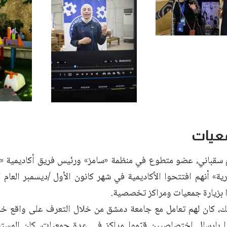
معيات
 سقباني، عضو متطوع في منظمة «سامز» ورئيس فريق أكاديمية «سا
ية» أنهم افتتحوا الأكاديمية في شهر كانون الأول /ديسمبر العام 
وا بزيارة جمعيات ومراكز تخصصية.
لك، كان لهم تعامل مع جامعة دمشق من خلال التعرف على واقع 
ا بإرسال اختصاصيين قيّموا مراكز في عدة جمعيات، كان المست