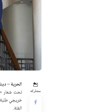
الحرية – دينا
تحت شعار «ال
مشاركة
خريجي طلبة ك
الفئة.