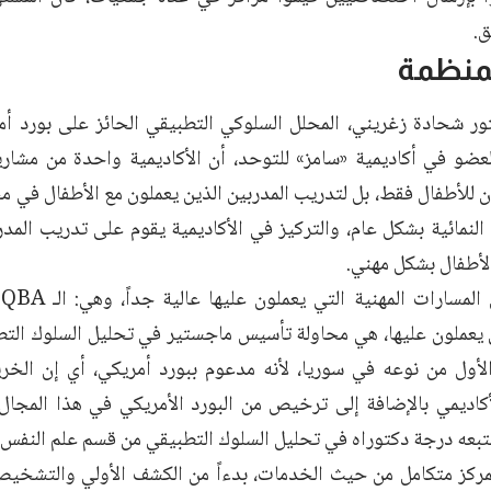
.
منظمة
ر شحادة زغريني، المحلل السلوكي التطبيقي الحائز على بورد أ
لعضو في أكاديمية «سامز» للتوحد، أن الأكاديمية واحدة من مشار
ن للأطفال فقط، بل لتدريب المدربين الذين يعملون مع الأطفال في
النمائية بشكل عام، والتركيز في الأكاديمية يقوم على تدريب المد
الأطفال بشكل مهني.
ي يعملون عليها، هي محاولة تأسيس ماجستير في تحليل السلوك التط
لأول من نوعه في سوريا، لأنه مدعوم ببورد أمريكي، أي إن ال
أكاديمي بالإضافة إلى ترخيص من البورد الأمريكي في هذا المجال،
يتبعه درجة دكتوراه في تحليل السلوك التطبيقي من قسم علم النفس ف
ركز متكامل من حيث الخدمات، بدءاً من الكشف الأولي والتشخيص 