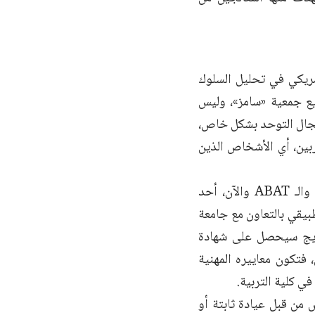
مريكي في تحليل السلوك
يع جمعية «سامز»، وليس
 مجال التوحد بشكل خاص،
ربين، أي الأشخاص الذين
وأشار إلى أن المسارات المهنية التي يعملون عليها عالية جداً، وهي: الـ QBA والـ ABAT والآن، أحد
بيقي بالتعاون مع جامعة
خريج سيحصل على شهادة
 فتكون معاييره المهنية
ي كلية التربية.
من قبل عيادة ثابتة أو