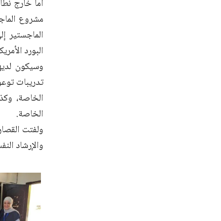
أما خارج نطا
مشروع الماجس
الماجستير إل
البورد الأمري
وسيكون لديه
تدريبات توعوي
الخاصة، وكذل
الخاصة.
ولفتت القصار 
والإرشاد النف