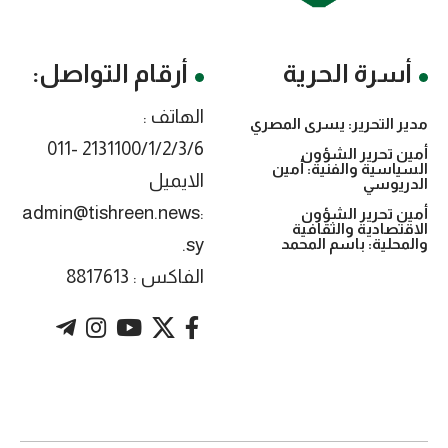
أسرة الحرية
أرقام التواصل:
الهاتف :
مدير التحرير: يسرى المصري
2131100/1/2/3/6 -011
أمين تحرير الشؤون
السياسية والفنية: أمين
الايميل
الدريوسي
:admin@tishreen.news
أمين تحرير الشؤون
الاقتصادية والثقافية
.sy
والمحلية: باسم المحمد
الفاكس : 8817613