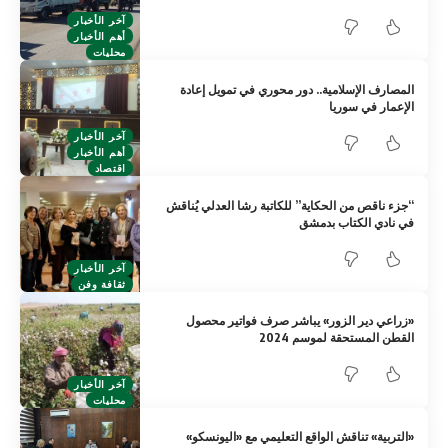
آخر الأخبار
أهم الأخبار
محليات
المصارف الإسلامية.. دور محوري في تمويل إعادة
الإعمار في سوريا
آخر الأخبار
أهم الأخبار
اقتصاد
“جزء ناقص من الحكاية” للكاتبة رشا العدلي يُناقش
في نادي الكتاب بدمشق
آخر الأخبار
ثقافة وفن
«زراعي دير الزور» يباشر صرف فواتير محصول
القطن المستحقة لموسم 2024
آخر الأخبار
محليات
«التربية» تناقش الواقع التعليمي مع «اليونسكو»