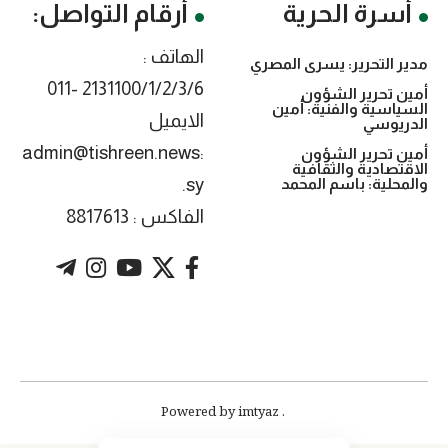
أسرة الحرية
أرقام التواصل:
الهاتف :
مدير التحرير: يسرى المصري
2131100/1/2/3/6 -011
أمين تحرير الشؤون
السياسية والفنية: أمين
الايميل
الدريوسي
:admin@tishreen.news
أمين تحرير الشؤون
الاقتصادية والثقافية
.sy
والمحلية: باسم المحمد
الفاكس : 8817613
. Powered by imtyaz