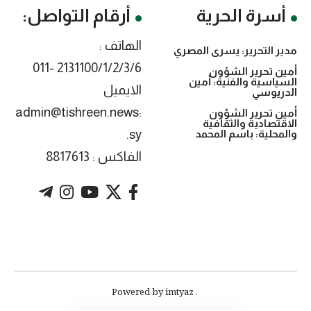
أسرة الحرية
أرقام التواصل:
الهاتف :
مدير التحرير: يسرى المصري
2131100/1/2/3/6 -011
أمين تحرير الشؤون
السياسية والفنية: أمين
الايميل
الدريوسي
:admin@tishreen.news
أمين تحرير الشؤون
الاقتصادية والثقافية
.sy
والمحلية: باسم المحمد
الفاكس : 8817613
. Powered by imtyaz