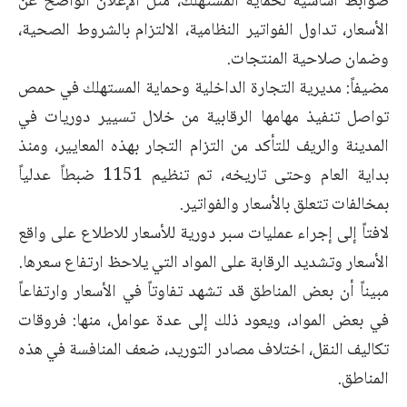
ضوابط أساسية لحماية المستهلك، مثل الإعلان الواضح عن
الأسعار، تداول الفواتير النظامية، الالتزام بالشروط الصحية،
وضمان صلاحية المنتجات.
مضيفاً: مديرية التجارة الداخلية وحماية المستهلك في حمص
تواصل تنفيذ مهامها الرقابية من خلال تسيير دوريات في
المدينة والريف للتأكد من التزام التجار بهذه المعايير، ومنذ
بداية العام وحتى تاريخه، تم تنظيم 1151 ضبطاً عدلياً
بمخالفات تتعلق بالأسعار والفواتير.
لافتاً إلى إجراء عمليات سبر دورية للأسعار للاطلاع على واقع
الأسعار وتشديد الرقابة على المواد التي يلاحظ ارتفاع سعرها.
مبيناً أن بعض المناطق قد تشهد تفاوتاً في الأسعار وارتفاعاً
في بعض المواد، ويعود ذلك إلى عدة عوامل، منها: فروقات
تكاليف النقل، اختلاف مصادر التوريد، ضعف المنافسة في هذه
المناطق.