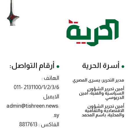
أسرة الحرية
أرقام التواصل:
الهاتف :
مدير التحرير: يسرى المصري
2131100/1/2/3/6 -011
أمين تحرير الشؤون
السياسية والفنية: أمين
الايميل
الدريوسي
:admin@tishreen.news
أمين تحرير الشؤون
الاقتصادية والثقافية
.sy
والمحلية: باسم المحمد
الفاكس : 8817613