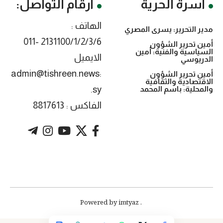
أسرة الحرية
أرقام التواصل:
الهاتف :
مدير التحرير: يسرى المصري
2131100/1/2/3/6 -011
أمين تحرير الشؤون
السياسية والفنية: أمين
الايميل
الدريوسي
:admin@tishreen.news
أمين تحرير الشؤون
الاقتصادية والثقافية
.sy
والمحلية: باسم المحمد
الفاكس : 8817613
. Powered by imtyaz