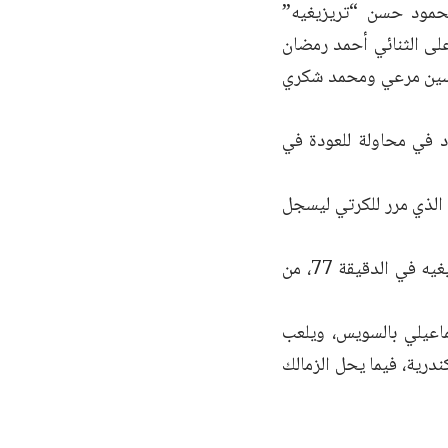
محمود حسن “تريزيغيه”
لى الثنائي أحمد رمضان
ياسين مرعي ومحمد شكري
د في محاولة للعودة في
ة” الذي مرر للكرتي ليسجل
ودفع ريبيرو بالثنائي طاهر محمد طاهر وأحمد رضا بدلاً من محمد شريف وتريزيغيه في الدقيقة 77، من
ماعيلي بالسويس، ويلعب
رية، فيما يحل الزمالك