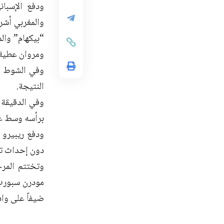
ودفع الإسبا
والمغربي أشر
“بيكهام” وال
ومروان عطية 
وفي الشوط ال
النتيجة.
برأسه وسط غي
دون إحداث تغ
وتختتم المرح
مودرن سبورت 
ضيفاً على واد