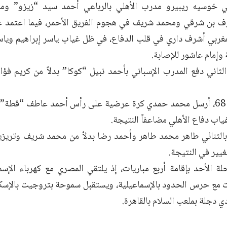
ني خوسيه ريبيرو مدرب الأهلي بالرباعي أحمد سيد “زيزو” و
ف بن شرقي ومحمد شريف في هجوم الفريق الأحمر، فيما اعتمد ع
مغربي أشرف داري في قلب الدفاع، في ظل غياب ياسر إبراهيم و
وإمام عاشور للإصابة.
ثاني دفع المدرب الإسباني بأحمد نبيل “كوكا” بدلاً من كريم فؤا
وفي الدقيقة 68، أرسل محمد حمدي كرة عرضية على رأس أحمد عاطف “قط
اب دفاع الأهلي مضاعفاً النتيجة.
يير في النتيجة.
لة الأحد بإقامة أربع مباريات، إذ يلتقي المصري مع كهرباء الإس
مع حرس الحدود بالإسماعيلية، ويستقبل سموحة بتروجيت بالإسكند
ي دجلة بملعب السلام بالقاهرة.