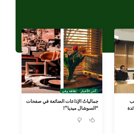
آخر الأخبار
ثقافة وفن
يب
جمالياتُ الإذاعات الضائعة في صفحات
دة
“السوشال ميديا”!
1