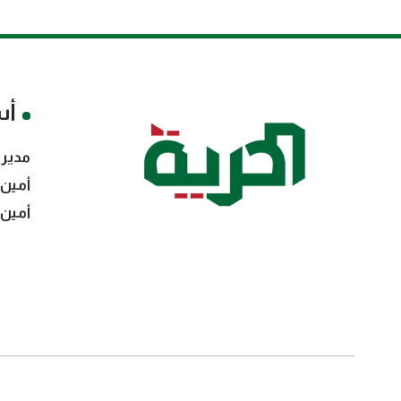
أس
مدير 
أمين 
أمين 