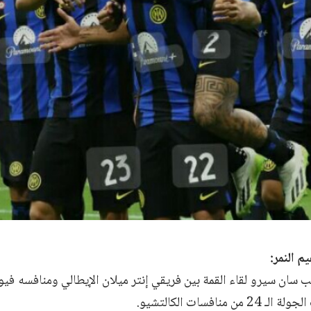
م النمر:
ان سيرو لقاء القمة بين فريقي إنتر ميلان الإيطالي ومنافسه فيورن
ن منافسات الكالتشيو.