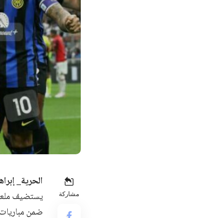
الحرية_ إبراهي
يستضيف ملعب س
مشاركة
ضمن مباريات الجولة الـ 24 م