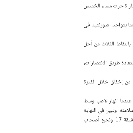
 قد حقق فوزاً كبيراً على ضيفه إنتر ميلان بنتيجة 3-0 في مباراة جرت مساء الخميس
قطة في المركز الثاني، بينما يتواجد فيورنتينا فى
ليوم٬ كما يتطلع إلى الخروج بالنقاط الثلاث من أجل
عادة طريق الانتصارات،
من إخفاق خلال الفترة
 بشهر كانون أول الماضي عندما انهار لاعب وسط
ط مخاوف بشأن سلامته، وتبين في النهاية
أنه أصيب بسكتة قلبية، وتم استئناف اللقاء يوم الخميس الماضي بدءاً من الدقيقة 17 ونجح أصحاب