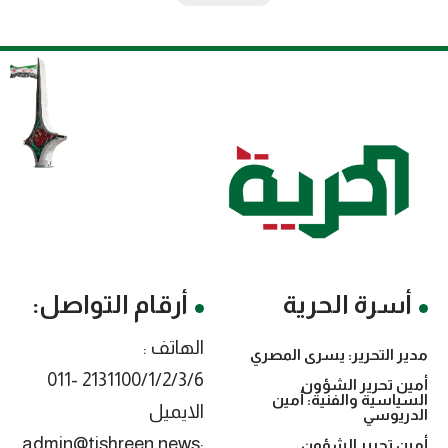
أسرة الحرية
أرقام التواصل:
الهاتف :
مدير التحرير: يسرى المصري
2131100/1/2/3/6 -011
أمين تحرير الشؤون
السياسية والفنية: أمين
الايميل
الدريوسي
:admin@tishreen.news
أمين تحرير الشؤون