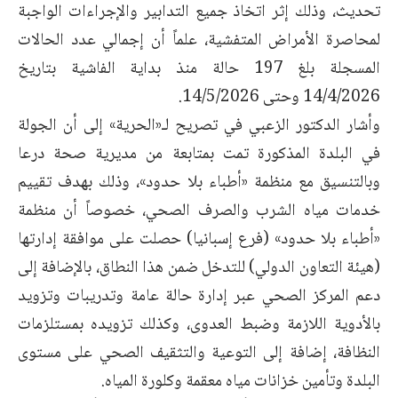
تحديث، وذلك إثر اتخاذ جميع التدابير والإجراءات الواجبة
لمحاصرة الأمراض المتفشية، علماً أن إجمالي عدد الحالات
المسجلة بلغ 197 حالة منذ بداية الفاشية بتاريخ
14/4/2026 وحتى 14/5/2026.
وأشار الدكتور الزعبي في تصريح لـ«الحرية» إلى أن الجولة
في البلدة المذكورة تمت بمتابعة من مديرية صحة درعا
وبالتنسيق مع منظمة «أطباء بلا حدود»، وذلك بهدف تقييم
خدمات مياه الشرب والصرف الصحي، خصوصاً أن منظمة
«أطباء بلا حدود» (فرع إسبانيا) حصلت على موافقة إدارتها
(هيئة التعاون الدولي) للتدخل ضمن هذا النطاق، بالإضافة إلى
دعم المركز الصحي عبر إدارة حالة عامة وتدريبات وتزويد
بالأدوية اللازمة وضبط العدوى، وكذلك تزويده بمستلزمات
النظافة، إضافة إلى التوعية والتثقيف الصحي على مستوى
البلدة وتأمين خزانات مياه معقمة وكلورة المياه.