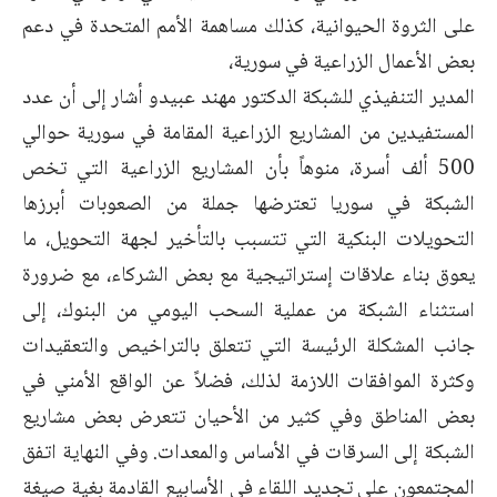
على الثروة الحيوانية، كذلك مساهمة الأمم المتحدة في دعم
بعض الأعمال الزراعية في سورية،
المدير التنفيذي للشبكة الدكتور مهند عبيدو أشار إلى أن عدد
المستفيدين من المشاريع الزراعية المقامة في سورية حوالي
500 ألف أسرة، منوهاً بأن المشاريع الزراعية التي تخص
الشبكة في سوريا تعترضها جملة من الصعوبات أبرزها
التحويلات البنكية التي تتسبب بالتأخير لجهة التحويل، ما
يعوق بناء علاقات إستراتيجية مع بعض الشركاء، مع ضرورة
استثناء الشبكة من عملية السحب اليومي من البنوك، إلى
جانب المشكلة الرئيسة التي تتعلق بالتراخيص والتعقيدات
وكثرة الموافقات اللازمة لذلك، فضلاً عن الواقع الأمني في
بعض المناطق وفي كثير من الأحيان تتعرض بعض مشاريع
الشبكة إلى السرقات في الأساس والمعدات. وفي النهاية اتفق
المجتمعون على تجديد اللقاء في الأسابيع القادمة بغية صيغة