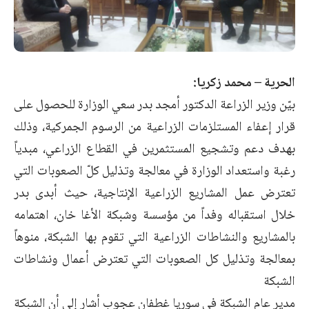
الحرية – محمد زكريا:
بيّن وزير الزراعة الدكتور أمجد بدر سعي الوزارة للحصول على
قرار إعفاء المستلزمات الزراعية من الرسوم الجمركية، وذلك
بهدف دعم وتشجيع المستثمرين في القطاع الزراعي، مبدياً
رغبة واستعداد الوزارة في معالجة وتذليل كلّ الصعوبات التي
تعترض عمل المشاريع الزراعية الإنتاجية، حيث أبدى بدر
خلال استقباله وفداً من مؤسسة وشبكة الأغا خان، اهتمامه
بالمشاريع والنشاطات الزراعية التي تقوم بها الشبكة، منوهاً
بمعالجة وتذليل كل الصعوبات التي تعترض أعمال ونشاطات
الشبكة
مدير عام الشبكة في سوريا غطفان عجوب أشار إلى أن الشبكة