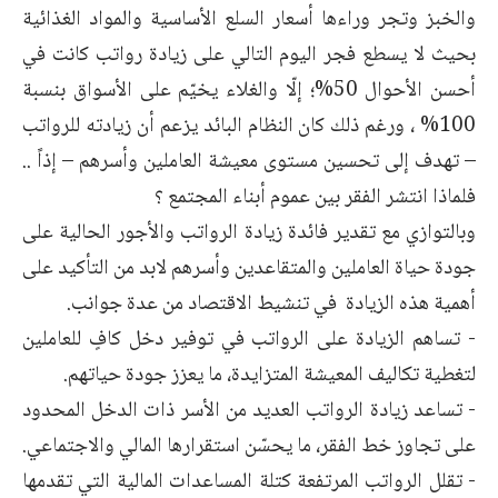
والخبز وتجر وراءها أسعار السلع الأساسية والمواد الغذائية
بحيث لا يسطع فجر اليوم التالي على زيادة رواتب كانت في
أحسن الأحوال 50%؛ إلّا والغلاء يخيّم على الأسواق بنسبة
100% ، ورغم ذلك كان النظام البائد يزعم أن زيادته للرواتب
– تهدف إلى تحسين مستوى معيشة العاملين وأسرهم – إذاً ..
فلماذا انتشر الفقر بين عموم أبناء المجتمع ؟
وبالتوازي مع تقدير فائدة زيادة الرواتب والأجور الحالية على
جودة حياة العاملين والمتقاعدين وأسرهم لابد من التأكيد على
أهمية هذه الزيادة في تنشيط الاقتصاد من عدة جوانب.
‏- تساهم الزيادة على الرواتب في توفير دخل كافٍ للعاملين
لتغطية تكاليف المعيشة المتزايدة، ما يعزز جودة حياتهم.
‏- تساعد زيادة الرواتب العديد من الأسر ذات الدخل المحدود
على تجاوز خط الفقر، ما يحسّن استقرارها المالي والاجتماعي.
‏- تقلل الرواتب المرتفعة كتلة المساعدات المالية التي تقدمها