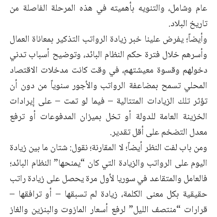
عام وشامل، والتنويه بأهميته في هذه المرحلة الفاصلة من
تاريخ البلاد.
وأيضاً؛ يفرض علينا خبر زيادة الرواتب التذكير بمعاناة العمال
وأسرهم خلال فترة حكم النظام البائد، وتوضيح أسباب تدني
دخولهم وقسوة معيشتهم، في وقت كانت مدخلات الاقتصاد
المحلي تسمح بمضاعفة الرواتب والأجور سنوياً من دون أن
تؤثر تلك الزيادات المتتالية – فيما لو تمت – على إيرادات
الخزينة العامة للدولة أو تخل بميزان المدفوعات أو ترفع
معدل التضخم على أقل تقدير.
ومن باب لفت النظر أيضاً؛ لا المقارنة؛ نقول: شتان ما بين زيادة
اليوم على الرواتب والزيادة التي كان “يمنحها” النظام البائد؛
فالعامل والمتقاعد في سوريا لأول مرة يحصل على زيادة راتب
حقيقية بكل معنى الكلمة، زيادة لم تسبقها – أو ترافقها –
قرارات “منتصف الليل” لرفع أسعار المازوت والبنزين والغاز