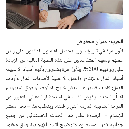
الحرية- عمران محفوض:
لأول مرة في تاريخ سوريا يحصل العاملون القائمون على رأس
عملهم ومعهم المتقاعدون على هذه النسبة العالية من الزيادة
على رواتبهم 200%، ولأول مرة يشعرون بأنهم أسياد، لا عبيد؛
أسياد المال والإنتاج والعمل، لا عبيدَ لأصحاب المال وأرباب
العمل؛ كلمات قد يراها البعض خارج المألوف أو فوق المعروف،
إلا أن الحدث يفرض نفسه في استحضار المعاني للتعبير عن
الفرحة الشعبية العارمة التي رافقته، ويتطلب منّا – نحن معشر
الإعلام – الإضاءة على هذا الحدث الاستثنائي من جميع
جوانبه قدر المستطاع، وتوضيح آثاره الإيجابية وفق منظور