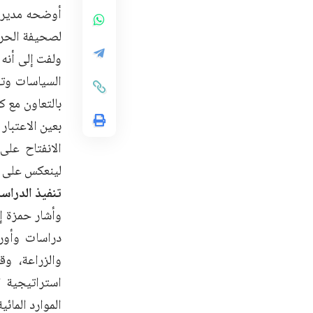
أوضحه مدير ا
لصحيفة الحريّ
ولفت إلى أنه 
السياسات وتق
بالتعاون مع ك
بعين الاعتبار
الانفتاح على
لينعكس على ال
تنفيذ الدراس
وأشار حمزة إ
دراسات وأور
والزراعة، و
استراتيجية ا
الموارد المائ