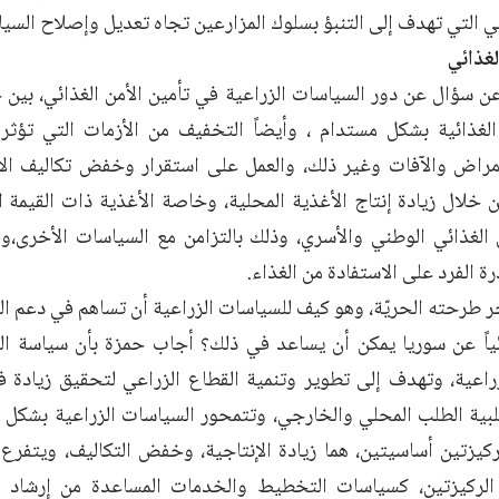
ي التي تهدف إلى التنبؤ بسلوك المزارعين تجاه تعديل وإصلاح السيا
لغذائي
ن سؤال عن دور السياسات الزراعية في تأمين الأمن الغذائي، بين 
الغذائية بشكل مستدام ، وأيضاً التخفيف من الأزمات التي تؤثر ع
أمراض والآفات وغير ذلك، والعمل على استقرار وخفض تكاليف الإن
 خلال زيادة إنتاج الأغذية المحلية، وخاصة الأغذية ذات القيمة الغذا
الغذائي الوطني والأسري، وذلك بالتزامن مع السياسات الأخرى،و ل
ة الفرد على الاستفادة من الغذاء.
 طرحته الحريّة، وهو كيف للسياسات الزراعية أن تساهم في دعم ال
ياً عن سوريا يمكن أن يساعد في ذلك؟ أجاب حمزة بأن سياسة ال
راعية، وتهدف إلى تطوير وتنمية القطاع الزراعي لتحقيق زيادة في
تلبية الطلب المحلي والخارجي، وتتمحور السياسات الزراعية بشكل 
كيزتين أساسيتين، هما زيادة الإنتاجية، وخفض التكاليف، ويتف
الركيزتين، كسياسات التخطيط والخدمات المساعدة من إرشاد 