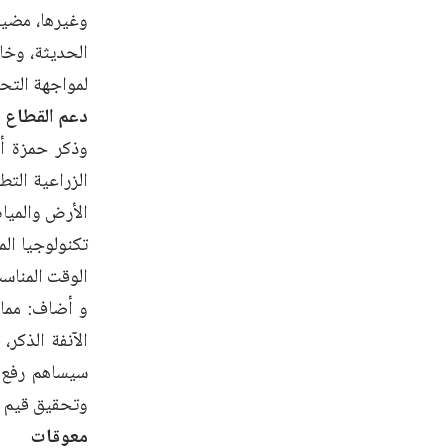
وغيرها، مضيف
الحديثة، وخاص
لمواجهة التحد
دعم القطاع ا
وذكر حمزة أن
الزراعية التط
الأرض والميا
تكنولوجيا الم
الوقت المناسب
و أضاف: مما 
الآنفة الذكر،
سيساهم رفع ا
وتحقيق قيم 
معوقات