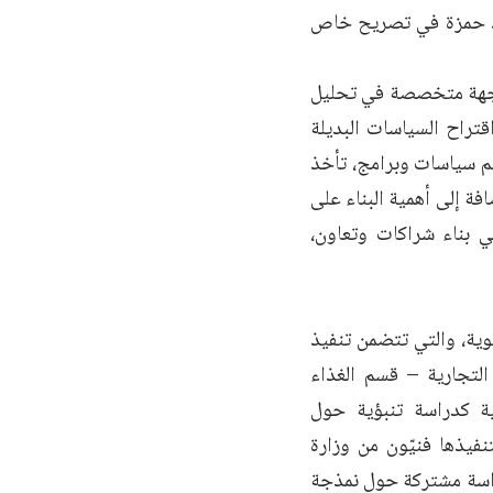
ائد حمزة في تصريح خاص
نه جهة متخصصة في تحليل
تراح السياسات البديلة
سم سياسات وبرامج، تأخذ
فة إلى أهمية البناء على
ي بناء شراكات وتعاون،
وية، والتي تتضمن تنفيذ
لتجارية – قسم الغذاء
ية كدراسة تنبؤية حول
نفيذها فنيّون من وزارة
 دراسة مشتركة حول نمذجة