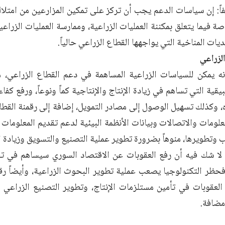
اً: إن سياسات الدعم يجب أن تركز على تمكين المزارعين من امتلا
ة فيما يتعلق بمكننة العمليات الزراعية، وممارسة العمليات الزراعية
يات المناخية التي يواجهها القطاع الزراعي حالياً.
لزراعي
ه يمكن للسياسات الزراعية المساهمة في دعم القطاع الزراعي،
بيقية التي تساهم في زيادة الإنتاج والإنتاجية كماً ونوعاً، ورفع كف
ه، وكذلك تسهيل الوصول إلى مصادر التمويل، إضافة إلى رقمنة القط
علومات والاتصالات وبيانات الأنظمة البيئية لدعم تقديم المعلومات
 وتطويرها، منوهاً بضرورة تطوير عملية التصنيع والتسويق وزيادة ا
لا شك فيه أن رفع العقوبات عن الاقتصاد السوري سيساهم في ت
 فحظر التكنولوجيا يصعب عملية تطوير البحوث الزراعية، وأيضاً رقم
لعقوبات في تأمين مستلزمات الإنتاج، وتطوير التصنيع الزراعي و
مضافة.