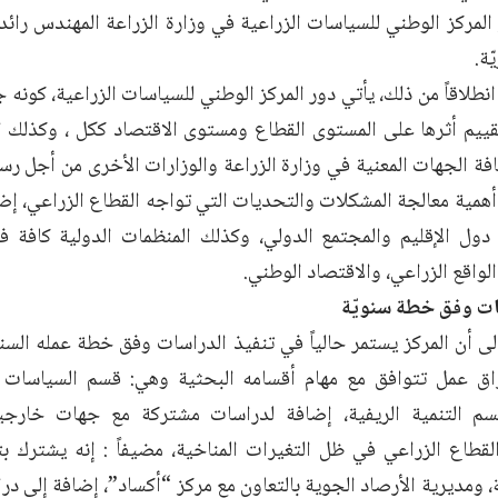
لمركز الوطني للسياسات الزراعية في وزارة الزراعة المهندس ر
ة.
انطلاقاً من ذلك، يأتي دور المركز الوطني للسياسات الزراعية، كو
ييم أثرها على المستوى القطاع ومستوى الاقتصاد ككل ، وكذلك اق
افة الجهات المعنية في وزارة الزراعة والوزارات الأخرى من أجل ر
 أهمية معالجة المشكلات والتحديات التي تواجه القطاع الزراعي، إضا
 دول الإقليم والمجتمع الدولي، وكذلك المنظمات الدولية كافة ف
واقع الزراعي، والاقتصاد الوطني.
ات وفق خطة سنويّة
لى أن المركز يستمر حالياً في تنفيذ الدراسات وفق خطة عمله السن
اق عمل تتوافق مع مهام أقسامه البحثية وهي: قسم السياسات ا
قسم التنمية الريفية، إضافة لدراسات مشتركة مع جهات خارج
لقطاع الزراعي في ظل التغيرات المناخية، مضيفاً : إنه يشترك بت
ية، ومديرية الأرصاد الجوية بالتعاون مع مركز “أكساد”، إضافة إلى