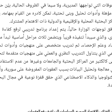
وقات التي تواجهها المديرية، ولا سيما في الظروف الحالية، بيّن ح
مؤهلة وأدوات تحليل وبنى تحتية، تمكن كادره من القيام بمهامه، 
كز البحثية المحلية والإقليمية والدولية ذات الاهتمام المشترك.
 توجهات الوزارة حالياً، يتم إعداد برنامج تدريبي لرفع كفاءة ا
، والذي سيبدأ تنفيذه قريباً ويتضمن ثلاث مراحل أساسية تبدأ م
صاد وعلم الإحصاء، ثم تدريب متخصص على منهجيات وأدوات تح
ي الذي يتناول التدريب النظري والعملي على منهجيات متقدمة لتحلي
ى كالكثير من المراكز البحثية والجامعات وغيرها من عدم الاستفاد
معالجة وتحليل البيانات بسبب العقوبات المفروضة على سورية، وأم
نولوجيا والذكاء الاصطناعي الذي حقق قفزة نوعية في مجال البح
ة.
 الغذائي
الاقتصاد السوري
السياسات الزراعية
رفع العقوبات