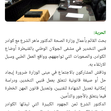
الحرية:
بحث القائم بأعمال وزارة الصحة الدكتور ماهر الشرع مع كوادر
فنيي ‏التخدير في مشفى الجولان الوطني بالقنيطرة أوضاع
الكوادر، والصعوبات ‏التي تواجههم، وواقع العمل الطبي وسبل
الارتقاء به.‏
وناقش المشاركون بالاجتماع في مبنى الوزارة ضرورة إيجاد
حل أو صيغة ‏قانونية تتعلق بعمل فنيي التخدير، ودراسة
إمكانية تعديل الشهادة للفنيين، ‏وتعديل قانون المهن الخطرة
فيما يتعلق بالأجور والتأمين.‏
الدكتور الشرع ثمن الجهود الكبيرة التي تبذلها الكوادر