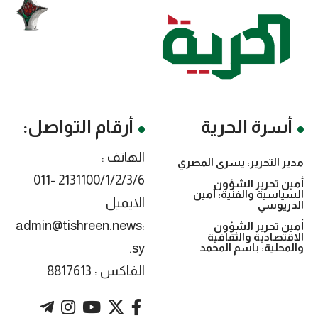
أسرة الحرية
أرقام التواصل:
الهاتف :
مدير التحرير: يسرى المصري
2131100/1/2/3/6 -011
أمين تحرير الشؤون
السياسية والفنية: أمين
الايميل
الدريوسي
:admin@tishreen.news
أمين تحرير الشؤون
الاقتصادية والثقافية
.sy
والمحلية: باسم المحمد
الفاكس : 8817613