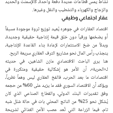
نشاط يمس قطاعات عديدة دفعة واحدة، كالإسمنت والحديد
والزجاج والكهرباء والتشطيب والنقل وغيرها.
عقار اجتماعي وظيفي
اقتصاد العقارات في جوهره يُعيد توزيع ثروة موجودة مسبقاً
أو يضخمها ورقياً دون خلق قيمة إنتاجية حقيقية وجديدة،
وبدلاً من ضخ الاستثمارات لإعادة بناء القاعدة الإنتاجية،
ينجذب رأس المال نحو مشاريع الترف العقاري سريعة الربح.
هنا يرى الباحث الاقتصادي مازن الشاهين، في حديثه
لـ«الحرية»، أن الأمر هو إشكالية حقيقية ومتكررة في
اقتصادات ما بعد الحرب، فالفخ العقاري ليس وهماً نظرياً،
ويؤكد أن الاقتصاد السوري فقد ما يزيد على 60% من حجمه
وفق تقديرات البنك الدولي، والقطاع الصناعي الذي كان
يُشكل نحو 25% من الناتج المحلي بات في حالة شلل شبه
تام، فيما الزراعة التي تُعد عصب الأمن الغذائي لشريحة