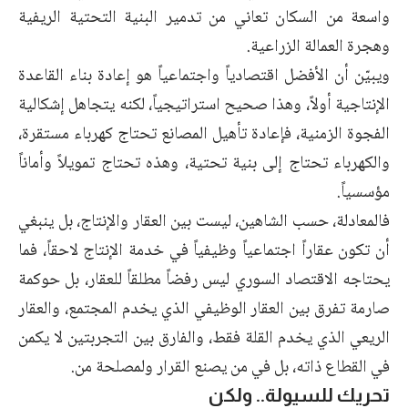
واسعة من السكان تعاني من تدمير البنية التحتية الريفية
وهجرة العمالة الزراعية.
ويبيّن أن الأفضل اقتصادياً واجتماعياً هو إعادة بناء القاعدة
الإنتاجية أولاً، وهذا صحيح استراتيجياً، لكنه يتجاهل إشكالية
الفجوة الزمنية، فإعادة تأهيل المصانع تحتاج كهرباء مستقرة،
والكهرباء تحتاج إلى بنية تحتية، وهذه تحتاج تمويلاً وأماناً
مؤسسياً.
فالمعادلة، حسب الشاهين، ليست بين العقار والإنتاج، بل ينبغي
أن تكون عقاراً اجتماعياً وظيفياً في خدمة الإنتاج لاحقاً، فما
يحتاجه الاقتصاد السوري ليس رفضاً مطلقاً للعقار، بل حوكمة
صارمة تفرق بين العقار الوظيفي الذي يخدم المجتمع، والعقار
الريعي الذي يخدم القلة فقط، والفارق بين التجربتين لا يكمن
في القطاع ذاته، بل في من يصنع القرار ولمصلحة من.
تحريك للسيولة.. ولكن