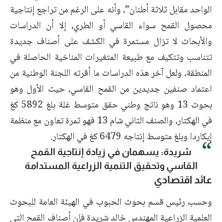
الواحد مقابل ثلاثة أطنان”، وأنه على الرغم من تراجع إنتاجية
محصول القمح سواء القاسي أو الطري، إلا أن الدراسات
والأبحاث لا تزال مستمرة في الكشف على أصناف جديدة
تتناسب وتتكيف مع طبيعة المتغيرات المناخية الحاصلة في
المنطقة، ولعل آخر هذه الدراسات ما أقرته اللجنة الوطنية من
اعتماد صنفين جديدين من القمح القاسي، حيث الأول وهو
بحوث 13 وهو ناتج وطني حقق متوسط غلة بلغ 5892 كغ
في الهكتار، والصنف الثاني شام 13 فهو ثمرة تعاون مع منظمة
إيكاردا وبلغ متوسط إنتاجه 6479 كغ في الهكتار.
شريدة: يسهمان في زيادة إنتاجية القمح
القاسي وتحقيق التنمية الزراعية المستدامة
عائد اقتصادي
وحسب رئيس قسم بحوث الحبوب في الهيئة العامة للبحوث
العلمية الزراعية المهندس خالد شريدة فإن أصناف القمح التي