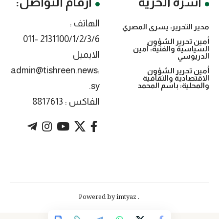
أسرة الحرية
أرقام التواصل:
الهاتف :
مدير التحرير: يسرى المصري
2131100/1/2/3/6 -011
أمين تحرير الشؤون
السياسية والفنية: أمين
الايميل
الدريوسي
:admin@tishreen.news
أمين تحرير الشؤون
الاقتصادية والثقافية
.sy
والمحلية: باسم المحمد
الفاكس : 8817613
. Powered by imtyaz