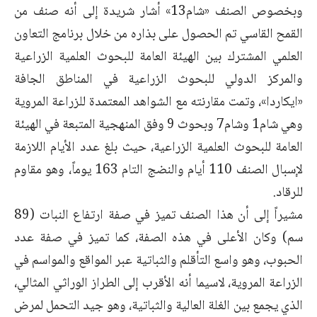
وبخصوص الصنف «شام13» أشار شريدة إلى أنه صنف من
القمح القاسي تم الحصول على بذاره من خلال برنامج التعاون
العلمي المشترك بين الهيئة العامة للبحوث العلمية الزراعية
والمركز الدولي للبحوث الزراعية في المناطق الجافة
«ايكاردا»، وتمت مقارنته مع الشواهد المعتمدة للزراعة المروية
وهي شام1 وشام7 وبحوث 9 وفق المنهجية المتبعة في الهيئة
العامة للبحوث العلمية الزراعية، حيث بلغ عدد الأيام اللازمة
لإسبال الصنف 110 أيام والنضج التام 163 يوماً، وهو مقاوم
للرقاد.
مشيراً إلى أن هذا الصنف تميز في صفة ارتفاع النبات (89
سم) وكان الأعلى في هذه الصفة، كما تميز في صفة عدد
الحبوب، وهو واسع التأقلم والثباتية عبر المواقع والمواسم في
الزراعة المروية، لاسيما أنه الأقرب إلى الطراز الوراثي المثالي،
الذي يجمع بين الغلة العالية والثباتية، وهو جيد التحمل لمرض