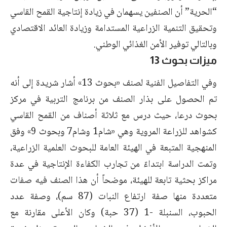
“الحرية” أن الصنفين يسهمان في زيادة إنتاجية القمح القاسي
وتحقيق التنمية الزراعية المستدامة وزيادة العائد الاقتصادي
وبالتالي توفير
الأمن الغذائي الوطني
.
ميزات بحوث 13
وفي التفاصيل الفنية لصنف «بحوث 13» أشار شريدة إلى أنه
تم الحصول على بذار الصنف من برنامج التربية في مركز
بحوث درعا، حيث درس مع ثلاثة أصناف من القمح القاسي
كشواهد للزراعة المروية وهي «شام1 وشام7 وبحوث 9» وفق
المنهجية المتبعة في الهيئة العامة للبحوث العلمية الزراعية،
وتمت الدراسة ابتداءً من تجارب الكفاءة الإنتاجية في عدة
مراكز بحثية تابعة للهيئة، موضحاً أن هذا الصنف فيه صفات
متعددة منها صفة ارتفاع النبات (87 سم)، وصفة عدد
الحبوب، السنبلة -1 (37 حبة) وكان الأعلى مقارنة مع