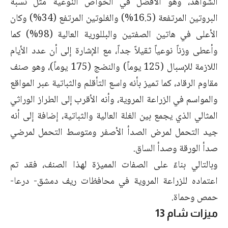
الشواهد، وهو الأفضل في الخواص النوعية مثل نسبة
البروتين المرتفعة (16.5%) والغلوتين المرتفع (34%) وكان
الأعلى في هاتين الصفتين والبللورية العالية (98%) كما
وأعطى وزناً نوعياً ثقيلاً جداً، مع الإشارة إلى أن عدد الأيام
اللازمة للإسبال (125 يوماً) والنضج (175 يوماً)، وهو صنف
مقاوم الرقاد، كما تميز بأنه واسع التأقلم والثباتية عبر المواقع
والمواسم في الزراعة المروية، وأنه الأقرب إلى الطراز الوراثي
المثالي الذي يجمع بين الغلة العالية والثباتية، إضافة إلى أنه
جيد التحمل لمرض الصدأ الأصفر ومتوسط التحمل لمرضي
صدأ الورقة وصدأ الساق.
وبالتالي بناءً على الصفات المميزة لهذا الصنف، فقد تم
اعتماده للزراعة المروية في محافظات ريف دمشق- درعا-
حمص وحماة.
ميزات شام 13