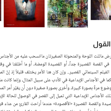
لقول
رض ماثلت اللوحة والمنحوتة الصغيرتان ماانسحب عليه من الأجناس ا
في القصة القصيرة جداً، أو القصيدة الومضة، أو ما أطلقنا في وقت
لفيلم السينمائي القصير.. وإن كان هنا الأمر يختلف قليلاً إذ إنّ ا
ما في الأجناس الإبداعية في الأدب على سبيل المثال، وإنما كانت م
ضوع مرةً بصورة كبيرة، وأخرى بصورة صغيرة دون أن يغيّر أمر الم
لك الأجناس الإبداعية التي تميل إلى القصر في الوصول للحالة الإبد
صيدة والقصة القصيرة «الأقصودة» عندما أراحت القارئ من عناء قر