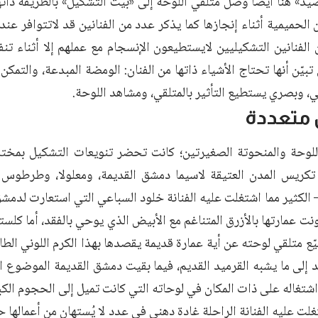
يد» هنا أيضاً وصل متلقي اللوحة إلى «بيت التشكيل» بالطريقة ذاتها
الحميمية أثناء إنجازها كما يذكر عدد من الفنانين قد لاتتوافر عند إ
 الفنانين التشكيليين لايستطيعون الإنسجام مع عملهم إلا أثناء تنف
 تبيّن أنها تحتاج الأشياء ذاتها من الفنان: الومضة المبدعة، والتمكن
، وبصري يستطيع التأثير بالمتلقي، ومشاهد اللوحة.
متعددة
وحة والمنحوتة الصغيرتين؛ كانت تحضر تنويعات التشكيل بمختلف 
كريس المدن العتيقة لاسيما دمشق القديمة، ومعلولا، وطرطوس 
 الكثير مما اشتغلت عليه الفنانة خلود السباعي التي استعارت لدمشق 
نت عمارتها بالأزرق المتناغم مع الأبيض الذي يوحي بالفقد، أما كلستا
ع متلقي لوحته عن أية عمارة قديمة يقصدها بهذا الكرم اللوني الطا
إلى ما يشبه القرميد القديم، فيما بقيت دمشق القديمة الموضوع ال
 اشتغاله على ذات المكان في لوحاته التي كانت تميل إلى الحجوم الكب
لت عليه الفنانة الراحلة غادة دهني في عدد لا يُستهان من أعمالها 