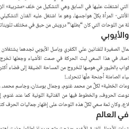
 التي اشتغلت عليها في السابق وهي التشكيل من خلف «مشربية» الزه
 الأنثى- المرأة بكلّ هواجسها، وهو ما اشتغل عليه الفنان التشك
ة من اللوحات التي كان “بطلها” درويش من حبق في مختلف تلويناته 
الأيوبي
ال الصغيرة للفنانين علي الكفري وباسل الأيوبي نجدهما يشتغلان 
صة، في هذا السعي لبث الحركة في صمت الأشياء وجعلها تخرج 
كواب بالطيور في هوسها للخروج من المساحة الضيقة إلى فضاء أكثر ات
ياء الصامتة أجنحة علّها تتحرك..!
مات الخطية» لكلٍّ من محمد غنوم، وجمال بوستان، وجاسم محمد، وأ
عت الحروف، والخطوط فيها من الغنائية اللونية كما عند غنوم، إل
ع، وكان ثمة سعي لكلّ هذه اللوحات على إظهار جماليات الحرف كت
ي العالم
ات الأعمال الفنية الأخرى – نحت وتصوير- إذ لطالما جذبت اهتمام