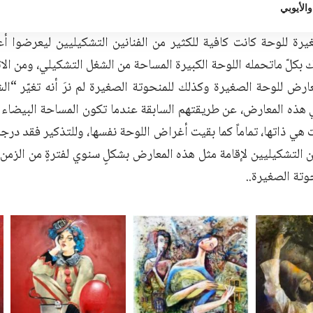
الأيوبي
يرة للوحة كانت كافية للكثير من الفنانين التشكيليين ليعرضوا أ
 بكلّ ماتحمله اللوحة الكبيرة المساحة من الشغل التشكيلي، ومن الات
رض للوحة الصغيرة وكذلك للمنحوتة الصغيرة لم نرَ أنه تغيّر “الش
 هذه المعارض، عن طريقتهم السابقة عندما تكون المساحة البيضاء أ
 هي ذاتها، تماماً كما بقيت أغراض اللوحة نفسها، وللتذكير فقد در
ين التشكيليين لإقامة مثل هذه المعارض بشكلٍ سنوي لفترةٍ من الزم
وتة الصغيرة..