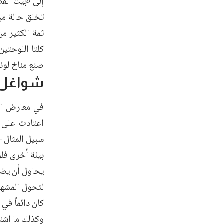
إلى «بيت القص
تخلق حالة من 
ثمة الكثير من
كلتا اللوحتين
صنع مناخ لوني
شواغل 
في معارض الل
اعتادت على ت
سبيل المثال –
بيئة أخرى فلو
يحاول أن يضيّ
لتحول المشهد 
كان دائماً في
وكذلك ما اشتغ