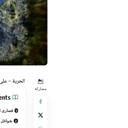
الحرية – على 
مشاركة
ents
قصارى ا
شواغل م