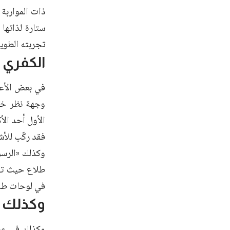
ذات المواربة
ستارة لذاتها
تجربته الطويل
الكفري و
في بعض الأعم
وجهة نظر خا
الأول أحد الأ
فقد ركّب للأش
وكذلك «الرسو
طلاع حيث تنو
في لوحات طلا
وكذلك ف
وكذلك في عشر