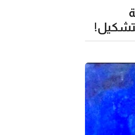
ة
لتشكيل!