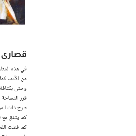
قصارى ا
في هذه المعا
من الأدب كما 
وحتى بكثافة ا
قرر المساحة ك
طرح ذات المو
كما يتفق مع ت
كما فعلت الق