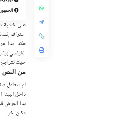
الجمهور
على خشبة دا
اعتراف إنساني
هكذا بدا عر
الفرنسي برنار
حيث تتراجع ال
من النص ا
لم يتعامل صقر
داخل البيئة ا
بدا العرض قر
مكان آخر.