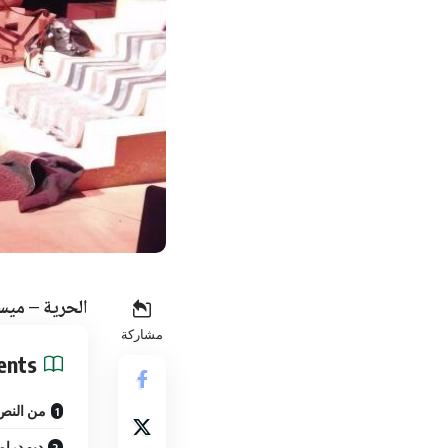
الحرية – ميس
مشاركة
ents
من النص 
ديو درام