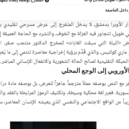
 داخل العاصفة
ر الأوبرا بدمشق، لا يدخل المتفرج إلى عرض مسرحي تقليدي ب
 طويل، تتجاور فيه العزلة مع الخوف، والتشرد مع الحاجة العميقة إل
ض «الليلة التي سبقت الغابات» للمخرج الدكتور منتجب صقر، 
 ماري كولتيس، والذي قُدِّم برؤية إخراجية معاصرة تنتمي إلى ما يُعر
حبكة التقليدية لصالح الحالة الشعورية والانفعال الإنساني المباشر.
لأوروبي إلى الوجع المحلي
 مع النص بوصفه عملاً مترجماً جاهزاً للعرض، بل بوصفه مادة درامي
لسورية. فعبر لغة محكية وسيطة، وتكثيف الرموز المرتبطة بالفقد والت
يباً من الواقع الاجتماعي والنفسي الذي يعيشه الإنسان المعاصر، 