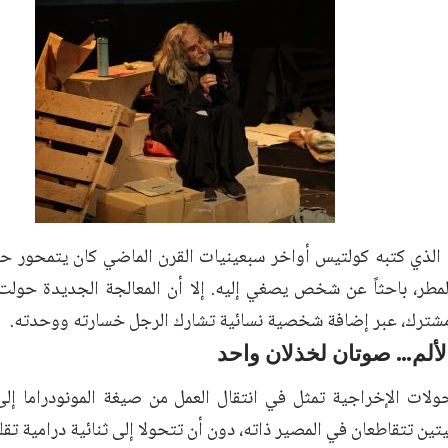
 الذي كتبه كولتيس أواخر سبعينيات القرن الماضي كان يتمحور
طر، باحثاً عن شخص يصغي إليه. إلا أن المعالجة الجديدة حولت
شترك، عبر إضافة شخصية نسائية تشارك الرجل خسارته ووحدته.
الألم… صوتان لخذلان واحد
حولات الإخراجية تمثل في انتقال العمل من صيغة المونودراما إلى
 تتقاطعان في المصير ذاته، دون أن تتحولا إلى ثنائية درامية تقل