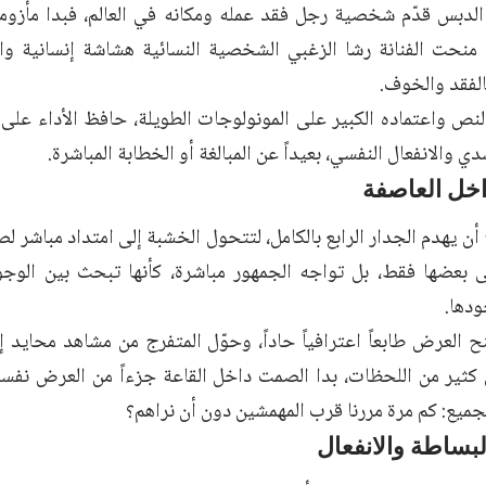
لدبس قدّم شخصية رجل فقد عمله ومكانه في العالم، فبدا مأزوماً و
نما منحت الفنانة رشا الزغبي الشخصية النسائية هشاشة إنسانية و
الفقد والخوف.
لنص واعتماده الكبير على المونولوجات الطويلة، حافظ الأداء على
 والانفعال النفسي، بعيداً عن المبالغة أو الخطابة المباشرة.
اخل العاصفة
أن يهدم الجدار الرابع بالكامل، لتتحول الخشبة إلى امتداد مباشر 
ى بعضها فقط، بل تواجه الجمهور مباشرة، كأنها تبحث بين ال
ودها.
نح العرض طابعاً اعترافياً حاداً، وحوّل المتفرج من مشاهد محاي
 كثير من اللحظات، بدا الصمت داخل القاعة جزءاً من العرض نفس
جميع: كم مرة مررنا قرب المهمشين دون أن نراهم؟
بساطة والانفعال