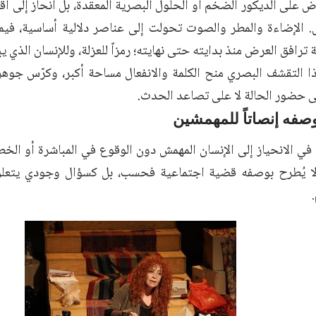
ض على الديكور الضخم أو الحلول البصرية المعقدة، بل انحاز إلى ا
. الإضاءة والمطر والصوت تحولت إلى عناصر دلالية أساسية، فيما 
افق العرض منذ بدايته حتى نهايته؛ رمزاً للعزلة، وللإنسان الذي ي
ذا التقشف البصري منح الكلمة والانفعال مساحة أكبر، وكرّس جوهر
ى حضور الحالة لا على تصاعد الحدث.
صفه إنصاتاً للمهمشين
ي الانحياز إلى الإنسان المهمش دون الوقوع في المباشرة أو الخط
لا يُطرح بوصفه قضية اجتماعية فحسب، بل كسؤال وجودي يتعلق 