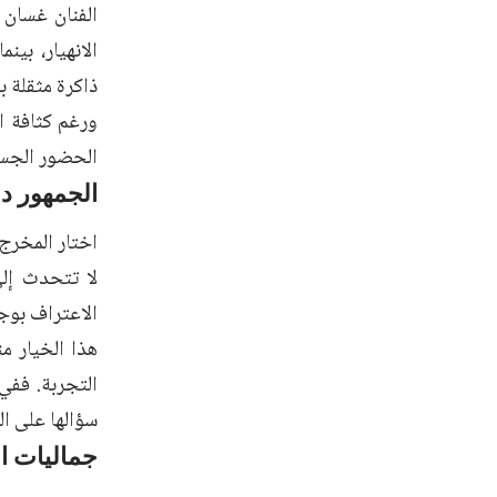
الفنان غسان ا
الانهيار، بي
ذاكرة مثقلة ب
ورغم كثافة ا
الحضور الجسدي
الجمهور د
اختار المخرج 
لا تتحدث إل
الاعتراف بوج
هذا الخيار م
التجربة. ففي
سؤالها على ال
جماليات ال