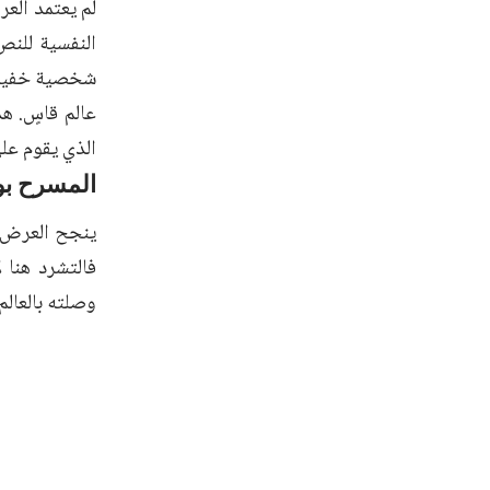
لم يعتمد العر
النفسية للنص
شخصية خفية تر
عالم قاسٍ. ه
الذي يقوم عل
المسرح بو
ينجح العرض ف
فالتشرد هنا 
وصلته بالعالم.