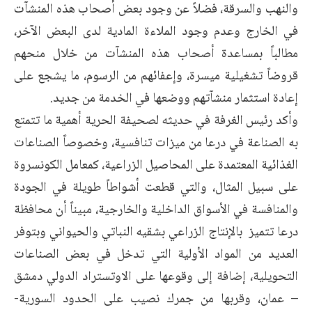
والنهب والسرقة، فضلاً عن وجود بعض أصحاب هذه المنشآت
في الخارج وعدم وجود الملاءة المادية لدى البعض الآخر،
مطالباً بمساعدة أصحاب هذه المنشآت من خلال منحهم
قروضاً تشغيلية ميسرة، وإعفائهم من الرسوم، ما يشجع على
إعادة استثمار منشآتهم ووضعها في الخدمة من جديد.
وأكد رئيس الغرفة في حديثه لصحيفة الحرية أهمية ما تتمتع
به الصناعة في درعا من ميزات تنافسية، وخصوصاً الصناعات
الغذائية المعتمدة على المحاصيل الزراعية، كمعامل الكونسروة
على سبيل المثال، والتي قطعت أشواطاً طويلة في الجودة
والمنافسة في الأسواق الداخلية والخارجية، مبيناً أن محافظة
درعا تتميز بالإنتاج الزراعي بشقيه النباتي والحيواني وبتوفر
العديد من المواد الأولية التي تدخل في بعض الصناعات
التحويلية، إضافة إلى وقوعها على الاوتستراد الدولي دمشق
– عمان، وقربها من جمرك نصيب على الحدود السورية-