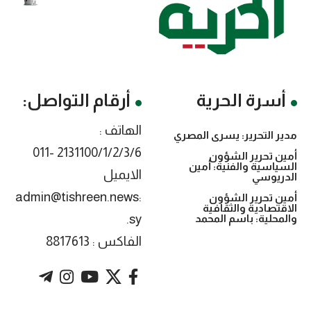
أسرة الحرية
أرقام التواصل:
الهاتف :
مدير التحرير: يسرى المصري
2131100/1/2/3/6 -011
أمين تحرير الشؤون
السياسية والفنية: أمين
الايميل
الدريوسي
:admin@tishreen.news
أمين تحرير الشؤون
الاقتصادية والثقافية
.sy
والمحلية: باسم المحمد
الفاكس : 8817613