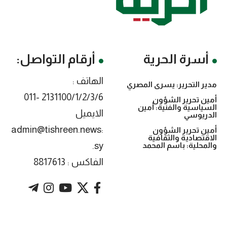
أسرة الحرية
أرقام التواصل:
الهاتف :
مدير التحرير: يسرى المصري
2131100/1/2/3/6 -011
أمين تحرير الشؤون
السياسية والفنية: أمين
الايميل
الدريوسي
:admin@tishreen.news
أمين تحرير الشؤون
الاقتصادية والثقافية
.sy
والمحلية: باسم المحمد
الفاكس : 8817613