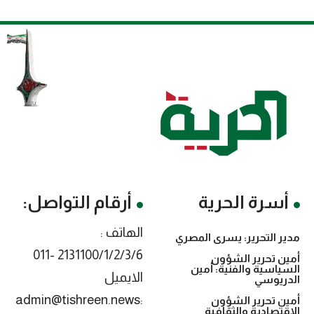
أسرة الحرية
أرقام التواصل:
الهاتف :
مدير التحرير: يسرى المصري
2131100/1/2/3/6 -011
أمين تحرير الشؤون
السياسية والفنية: أمين
الايميل
الدريوسي
:admin@tishreen.news
أمين تحرير الشؤون
الاقتصادية والثقافية