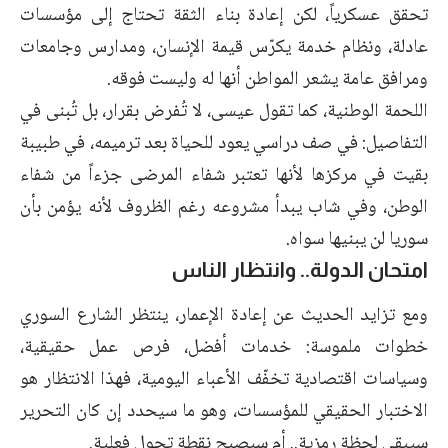
تحقق عسكرياً، لكن إعادة بناء الثقة تحتاج إلى مؤسسات
عادلة، ونظام خدمة يكرّس قيمة الإنسان، ومدارس وجامعات
ومرافق عامة يشعر المواطن أنها له وليست فوقه.
اللحمة الوطنية، كما تقول عيسى، لا تُفرض بقرار، بل تُبنى في
التفاصيل: في صف دراسي يعود للحياة بعد ترميمه، في طبيبة
بقيت في مركزها لأنها تعتبر شفاء المرضى جزءاً من شفاء
الوطن، وفي شاب يبدأ مشروعه رغم الظروف لأنه يؤمن بأن
سوريا لن يبنيها سواه.
امتحان الدولة.. وانتظار الناس
ومع تزايد الحديث عن إعادة الإعمار، ينتظر الشارع السوري
خطوات ملموسة: خدمات أفضل، فرص عمل حقيقية،
وسياسات اقتصادية تخفّف الأعباء اليومية، فهذا الانتظار هو
الاختبار الحقيقي للمؤسسات، وهو ما سيحدد إن كان التحرير
سيبقى لحظة رمزية.. أم سيصبح نقطة تحول فعلية.