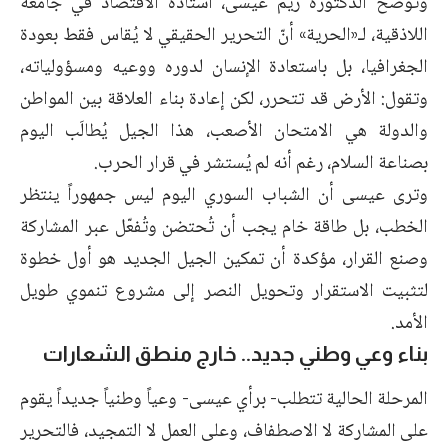
وتوضح الدكتورة ريم عيسى، أستاذة الاقتصاد في جامعة
اللاذقية، لـ«الحرية» أنّ التحرير الحقيقي لا يُقاس فقط بعودة
الجغرافيا، بل باستعادة الإنسان لدوره ووعيه ومسؤولياته،
وتقول: الأرض قد تتحرر، لكن إعادة بناء العلاقة بين المواطن
والدولة هي الامتحان الأصعب، هذا الجيل يُطالَب اليوم
بصناعة السلام، رغم أنه لم يُستشر في قرار الحرب.
وترى عيسى أن الشباب السوري اليوم ليس جمهوراً ينتظر
الخطب، بل طاقة خام يجب أن تُحتضن وتُفعّل عبر المشاركة
وصنع القرار، مؤكدة أن تمكين الجيل الجديد هو أول خطوة
لتثبيت الاستقرار وتحويل النصر إلى مشروع تنموي طويل
الأمد.
بناء وعي وطني جديد.. خارج منطق الشعارات
المرحلة الحالية تتطلب- برأي عيسى- وعياً وطنياً جديداً يقوم
على المشاركة لا الاصطفاف، وعلى العمل لا التمجيد، فالتحرير