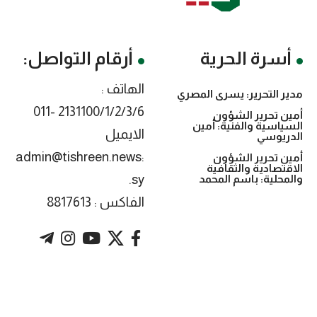
أسرة الحرية
أرقام التواصل:
الهاتف :
مدير التحرير: يسرى المصري
2131100/1/2/3/6 -011
أمين تحرير الشؤون
السياسية والفنية: أمين
الايميل
الدريوسي
:admin@tishreen.news
أمين تحرير الشؤون
الاقتصادية والثقافية
.sy
والمحلية: باسم المحمد
الفاكس : 8817613