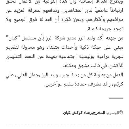
ويطرح أهدافاً إنسانية وأن هذه النوعية من الأعمال تخلق
ارتباطاً عاطفياً لدى المشاهدين، وتدفعهم لمعرفة المزيد عن
دوافعهم وأفكارهم، ويعزز فكرة أن العدالة فوق الجميع ولا
توجد جريمة كاملة.
من جهته أكد وليد الرز مدير شركة الرز بأن مسلسل “كيان”
مبني على حبكة ذكية وأحداث متقنة، وهو محاولة لتقديم
تجربة درامية بوليسية اجتماعية بعيدة عن النمط التقليدي
للأكشن، في قالب مشوق ومكثف.
العمل من بطولة كل من : دانا جبر ، وليد الرز ،جمال العلي ، علي
كريّم ، رائد مشرف، حمادة سليم ..وآخرين.
الوسوم:
المخرج
رشاد كوكش
كيان