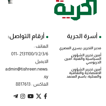
أسرة الحرية
أرقام التواصل:
الهاتف :
مدير التحرير: يسرى المصري
2131100/1/2/3/6 -011
أمين تحرير الشؤون
السياسية والفنية: أمين
الايميل
الدريوسي
:admin@tishreen.news
أمين تحرير الشؤون
الاقتصادية والثقافية
.sy
والمحلية: باسم المحمد
الفاكس : 8817613