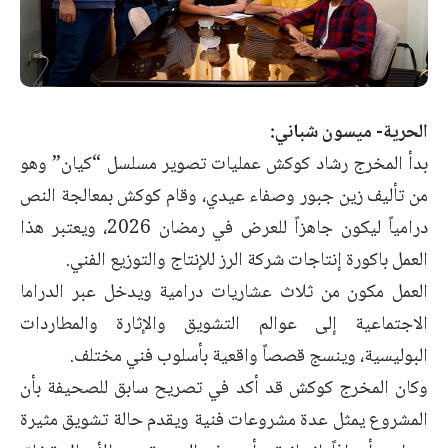
الحرية- ميسون شباني:
بدأ المخرج رشاد كوكش عمليات تصوير مسلسل “كيان” وهو
من تأليف زين جبور وصفاء عيدي، وقام كوكش بمعالجة النص
درامياً ليكون جاهزاً للعرض في رمضان 2026، ويعتبر هذا
العمل باكورة إنتاجات شركة الرز للإنتاج والتوزيع الفني.
العمل مكون من ثلاث عشاريات درامية ويدخل عبر الدراما
الاجتماعية إلى عوالم التشويق والإثارة والمطاردات
البوليسية، وينسج قصصاً واقعية بأسلوب فني مختلف.
وكان المخرج كوكش قد أكد في تصريح سابق للصحيفة بأن
المشروع يمثل عدة مشروعات فنية ويقدم حالة تشويق مثيرة