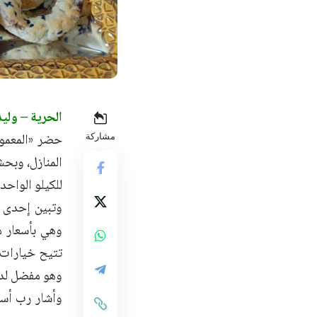
الحرية – وليد
حضر «المعمول
مشاركة
للكيلو الواحد
وتبين إحدى ا
وهي بأسعار م
تتيح خيارات م
وهو مفضل لدى
وأشار رب أس