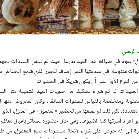
 الزعبي:
» بقوة في ضيافة هذا العيد بدرعا، حيث لم تبخل السيدات بجهد
 من النوع الأول على أن يكون شريكاً في الحشوات.
لسيدات أنه تم شراء تشكيلة من حلويات العيد الشعبية مثل السكا
عقولة ومنخفضة بالقياس للسنوات السابقة، وكان المعروض منها قب
تعددة، لكن ذلك لم يمنعها من تحضير «المعمول» في المنزل، الذي أص
 أفراد أسرتها كما الضيوف، وفي حال حضوره يستأثر بإقبال معظم ا
رة إلى أنه حرص على شراء لائحة مستلزمات صنع المعمول، من 