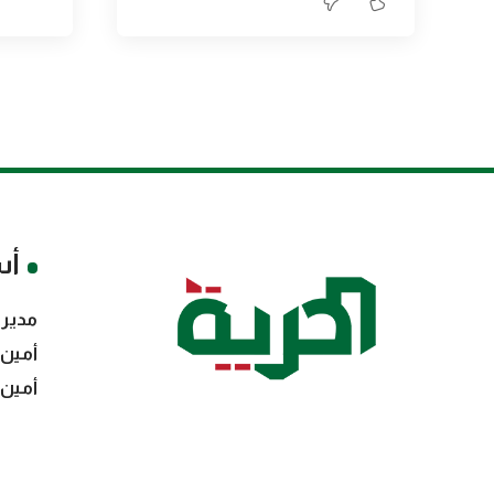
أس
مدير 
أمين 
أمين 