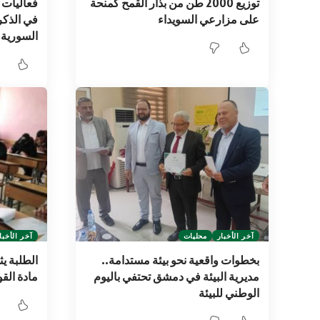
توزيع 2000 طن من بذار القمح كمنحة
فعاليات 
على مزارعي السويداء
في الذكر
السورية
آخر الأخبار
محليات
آخر الأخبا
بخطوات واقعية نحو بيئة مستدامة..
الطلبة يث
مديرية البيئة في دمشق تحتفي باليوم
مادة الق
الوطني للبيئة