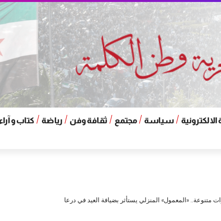
الالكترونية
سياسة
مجتمع
ثقافة وفن
رياضة
كتاب و آراء
 متنوعة.. «المعمول» المنزلي يستأثر بضيافة العيد في درعا