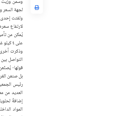
وسمن وزيت وس
لجهة السعر وا
ولفتت إحدى رب
لارتفاع سعره 
يُمكن من تأم
على ٤ كيلو غرامات، بأشكال وحشوات متنوعة.
وذكرت أخرى ب
التواصل بين 
قولها- يُصنّ
بل صنعن الغري
رئيس الجمعية
العديد من مع
إضافةً لحلوي
المواد الداخ