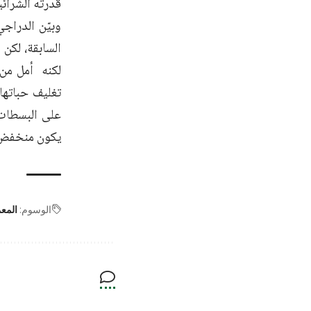
قدرته الشرائي
وبيّن الدراج
السابقة، لكن 
لكنه أمل من 
تغليف حباتها 
على البسطات 
يكون منخفض ا
الوسوم:
المع