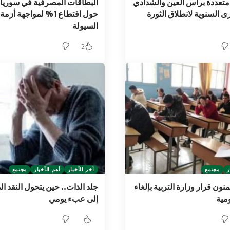
متعددة برأس العين والشدادي
البطاقات المصرفية في سوريا 
ى السنوية لانطلاق الثورة
حول اقتطاع 1% لمواجهة أزمة
السيولة
2
ر
مجتمع
آخر الأخبار
أهم الأخبار
مجتمع
منون قرار وزارة التربية بإلغاء
جلد الذات.. حين يتحول النقد ال
ومية
إلى عبء يومي