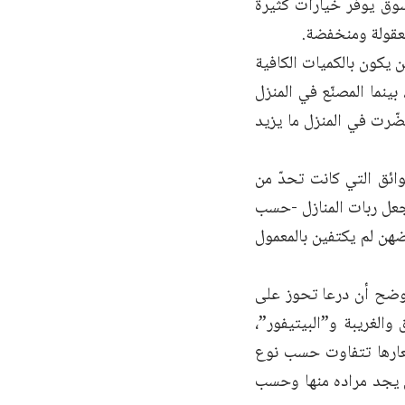
سوق يوفر خيارات كثيرة
معقولة ومنخفضة.
 يكون بالكميات الكافية
بينما المصنّع في المنزل
ّرت في المنزل ما يزيد
ائق التي كانت تحدّ من
 جعل ربات المنازل -حسب
ضهن لم يكتفين بالمعمول
أوضح أن درعا تحوز على
والغريبة و”البيتيفور”،
سعارها تتفاوت حسب نوع
ن يجد مراده منها وحسب