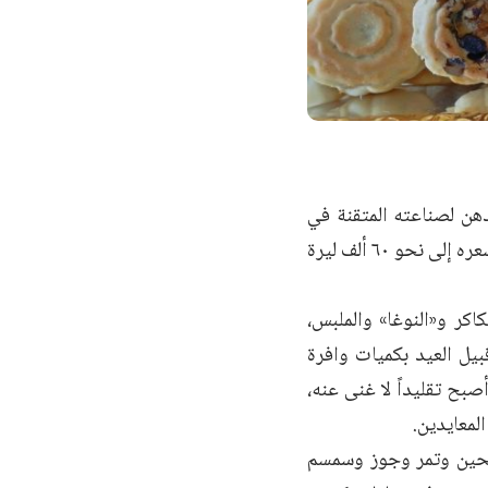
هن لصناعته المتقنة في
المنازل، وبحشوات متنوعة، في مقدمتها التمر، إضافة للجوز الذي شجع انخفاض سعره إلى نحو ٦٠ ألف ليرة
كر و«النوغا» والملبس،
يل العيد بكميات وافرة
بح تقليداً لا غنى عنه،
لمعايدين.
طحين وتمر وجوز وسمسم