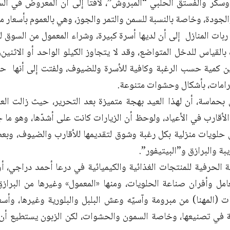
كر والفستق الحلبي “المبروش”، لافتاً إلى أن المعروض في ال
لجودة، وخاصة بالنسبة للسمن والتمر والجوز، وهي بالعموم بأسعار 
ات المنازل إلى أن لديها أسرة كبيرة، وشراء المعمول من السوق لن
بالقياس للدخل المتواضع، وقد لا يتجاوز الكيلو الواحد أو الاثنين، 
ين كمية حسب الرغبة وكافية للأسرة وللضيوف، ولفتت إلى أنها حض
حماسة، أن لهذا العيد بهجة متميزة بعد التحرير، حيث زالت العو
الأقارب في الأعياد، ولوحظ أن الزيارات كانت على أشدّها، وهو ما
عن حلويات منزلية بكل رغبة وشوق لتقديمها للأقارب والضيوف، وبع
بة والبرازق و”البيتيفور”.
 الحرفية للمنتجات الغذائية والكيميائية في درعا أحمد دراجي، 
امل وأفران صناعة الحلويات، ومنها «المعمول» وغيرها من البرازق 
ات (المهنا) من مبرومة وآسيّه وعش البلبل والبلورية وغيرها، وأ
لة في تصنيعها، وخاصة السمون والحشوات، لكن الزبون يستطيع أ